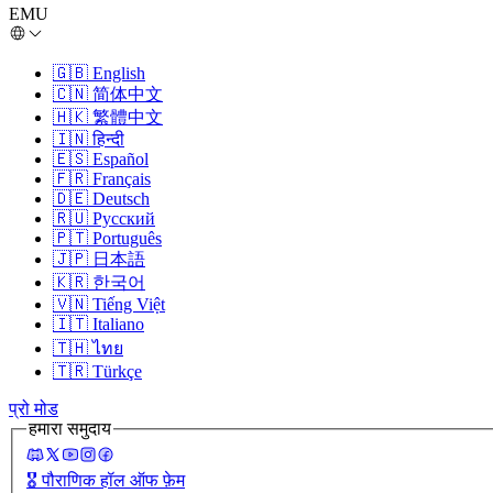
EMU
🇬🇧
English
🇨🇳
简体中文
🇭🇰
繁體中文
🇮🇳
हिन्दी
🇪🇸
Español
🇫🇷
Français
🇩🇪
Deutsch
🇷🇺
Русский
🇵🇹
Português
🇯🇵
日本語
🇰🇷
한국어
🇻🇳
Tiếng Việt
🇮🇹
Italiano
🇹🇭
ไทย
🇹🇷
Türkçe
प्रो मोड
हमारा समुदाय
🎖️
पौराणिक हॉल ऑफ फ़ेम