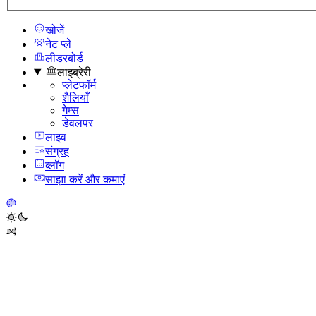
खोजें
नेट प्ले
लीडरबोर्ड
लाइब्रेरी
प्लेटफॉर्म
शैलियाँ
गेम्स
डेवलपर
लाइव
संग्रह
ब्लॉग
साझा करें और कमाएं