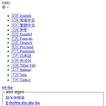
EMU
🇬🇧
English
🇨🇳
简体中文
🇭🇰
繁體中文
🇮🇳
हिन्दी
🇪🇸
Español
🇫🇷
Français
🇩🇪
Deutsch
🇷🇺
Русский
🇵🇹
Português
🇯🇵
日本語
🇰🇷
한국어
🇻🇳
Tiếng Việt
🇮🇹
Italiano
🇹🇭
ไทย
🇹🇷
Türkçe
प्रो मोड
हमारा समुदाय
🎖️
पौराणिक हॉल ऑफ फ़ेम