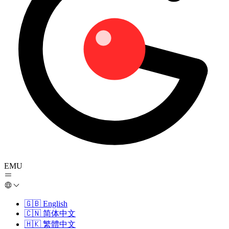
EMU
🇬🇧
English
🇨🇳
简体中文
🇭🇰
繁體中文