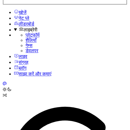
खोजें
नेट प्ले
लीडरबोर्ड
लाइब्रेरी
प्लेटफॉर्म
शैलियाँ
गेम्स
डेवलपर
लाइव
संग्रह
ब्लॉग
साझा करें और कमाएं