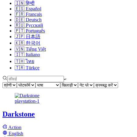
🇮🇳
हिन्दी
🇪🇸
Español
🇫🇷
Français
🇩🇪
Deutsch
🇷🇺
Русский
🇵🇹
Português
🇯🇵
日本語
🇰🇷
한국어
🇻🇳
Tiếng Việt
🇮🇹
Italiano
🇹🇭
ไทย
🇹🇷
Türkçe
↩︎
playstation-1
Darkstone
Action
English