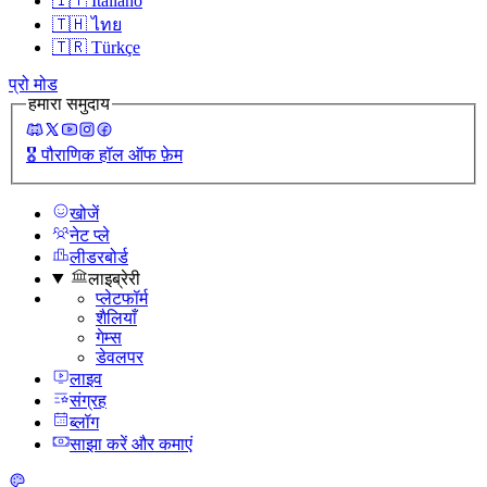
🇮🇹
Italiano
🇹🇭
ไทย
🇹🇷
Türkçe
प्रो मोड
हमारा समुदाय
🎖️
पौराणिक हॉल ऑफ फ़ेम
खोजें
नेट प्ले
लीडरबोर्ड
लाइब्रेरी
प्लेटफॉर्म
शैलियाँ
गेम्स
डेवलपर
लाइव
संग्रह
ब्लॉग
साझा करें और कमाएं