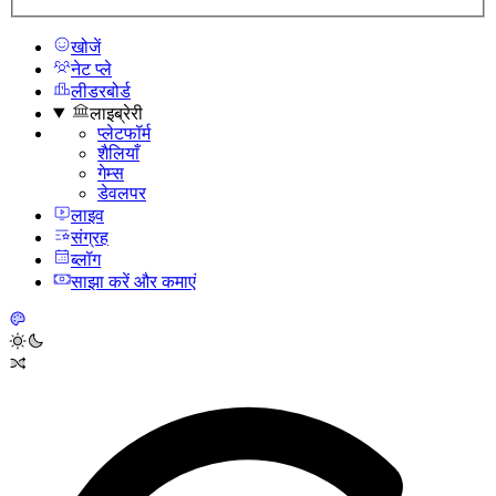
खोजें
नेट प्ले
लीडरबोर्ड
लाइब्रेरी
प्लेटफॉर्म
शैलियाँ
गेम्स
डेवलपर
लाइव
संग्रह
ब्लॉग
साझा करें और कमाएं