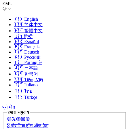
EMU
🇬🇧
English
🇨🇳
简体中文
🇭🇰
繁體中文
🇮🇳
हिन्दी
🇪🇸
Español
🇫🇷
Français
🇩🇪
Deutsch
🇷🇺
Русский
🇵🇹
Português
🇯🇵
日本語
🇰🇷
한국어
🇻🇳
Tiếng Việt
🇮🇹
Italiano
🇹🇭
ไทย
🇹🇷
Türkçe
प्रो मोड
हमारा समुदाय
🎖️
पौराणिक हॉल ऑफ फ़ेम