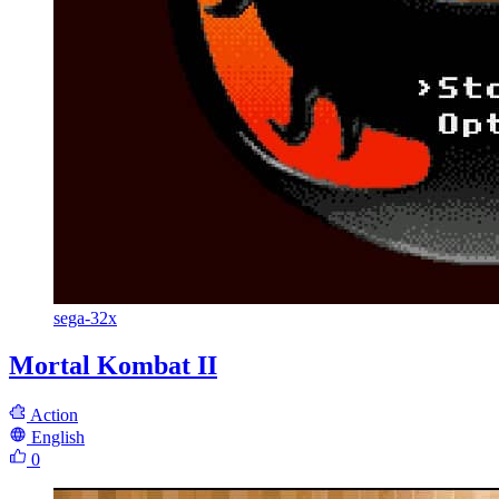
sega-32x
Mortal Kombat II
Action
English
0