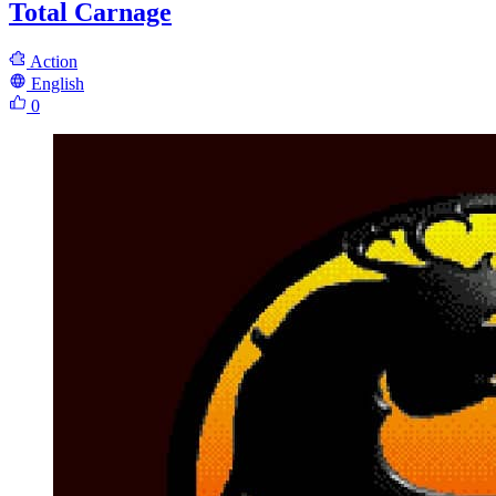
Total Carnage
Action
English
0