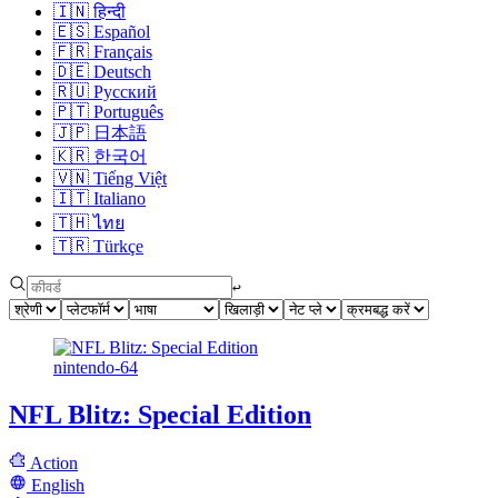
🇮🇳
हिन्दी
🇪🇸
Español
🇫🇷
Français
🇩🇪
Deutsch
🇷🇺
Русский
🇵🇹
Português
🇯🇵
日本語
🇰🇷
한국어
🇻🇳
Tiếng Việt
🇮🇹
Italiano
🇹🇭
ไทย
🇹🇷
Türkçe
↩︎
nintendo-64
NFL Blitz: Special Edition
Action
English