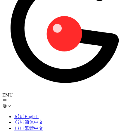
EMU
🇬🇧
English
🇨🇳
简体中文
🇭🇰
繁體中文