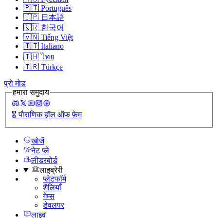
🇵🇹
Português
🇯🇵
日本語
🇰🇷
한국어
🇻🇳
Tiếng Việt
🇮🇹
Italiano
🇹🇭
ไทย
🇹🇷
Türkçe
प्रो मोड
हमारा समुदाय
🎖️
पौराणिक हॉल ऑफ फ़ेम
खोजें
नेट प्ले
लीडरबोर्ड
लाइब्रेरी
प्लेटफॉर्म
शैलियाँ
गेम्स
डेवलपर
लाइव