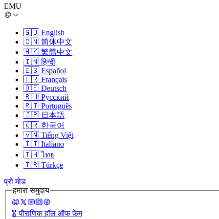
EMU
🇬🇧
English
🇨🇳
简体中文
🇭🇰
繁體中文
🇮🇳
हिन्दी
🇪🇸
Español
🇫🇷
Français
🇩🇪
Deutsch
🇷🇺
Русский
🇵🇹
Português
🇯🇵
日本語
🇰🇷
한국어
🇻🇳
Tiếng Việt
🇮🇹
Italiano
🇹🇭
ไทย
🇹🇷
Türkçe
प्रो मोड
हमारा समुदाय
🎖️
पौराणिक हॉल ऑफ फ़ेम