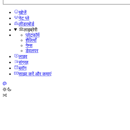
खोजें
नेट प्ले
लीडरबोर्ड
लाइब्रेरी
प्लेटफॉर्म
शैलियाँ
गेम्स
डेवलपर
लाइव
संग्रह
ब्लॉग
साझा करें और कमाएं