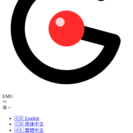
EMU
🇬🇧
English
🇨🇳
简体中文
🇭🇰
繁體中文