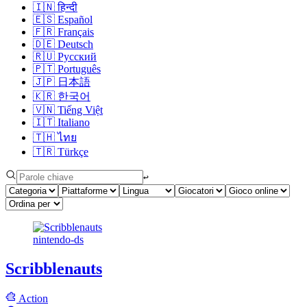
🇮🇳
हिन्दी
🇪🇸
Español
🇫🇷
Français
🇩🇪
Deutsch
🇷🇺
Русский
🇵🇹
Português
🇯🇵
日本語
🇰🇷
한국어
🇻🇳
Tiếng Việt
🇮🇹
Italiano
🇹🇭
ไทย
🇹🇷
Türkçe
↩︎
nintendo-ds
Scribblenauts
Action