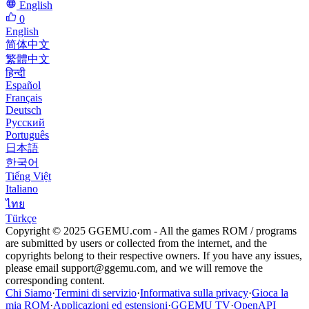
English
0
English
简体中文
繁體中文
हिन्दी
Español
Français
Deutsch
Русский
Português
日本語
한국어
Tiếng Việt
Italiano
ไทย
Türkçe
Copyright © 2025 GGEMU.com - All the games ROM / programs
are submitted by users or collected from the internet, and the
copyrights belong to their respective owners. If you have any issues,
please email
support@ggemu.com
, and we will remove the
corresponding content.
Chi Siamo
·
Termini di servizio
·
Informativa sulla privacy
·
Gioca la
mia ROM
·
Applicazioni ed estensioni
·
GGEMU TV
·
OpenAPI