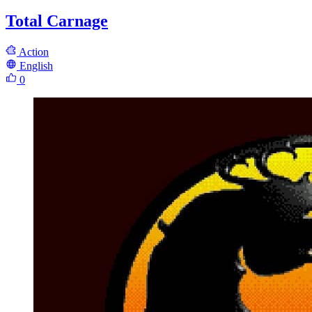
Total Carnage
Action
English
0