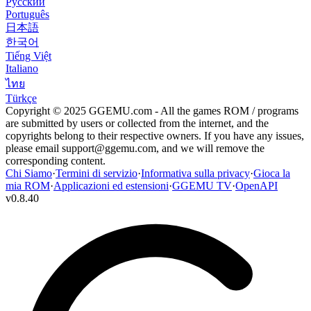
Русский
Português
日本語
한국어
Tiếng Việt
Italiano
ไทย
Türkçe
Copyright © 2025 GGEMU.com - All the games ROM / programs
are submitted by users or collected from the internet, and the
copyrights belong to their respective owners. If you have any issues,
please email
support@ggemu.com
, and we will remove the
corresponding content.
Chi Siamo
·
Termini di servizio
·
Informativa sulla privacy
·
Gioca la
mia ROM
·
Applicazioni ed estensioni
·
GGEMU TV
·
OpenAPI
v
0.8.40