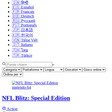
🇮🇳
हिन्दी
🇪🇸
Español
🇫🇷
Français
🇩🇪
Deutsch
🇷🇺
Русский
🇵🇹
Português
🇯🇵
日本語
🇰🇷
한국어
🇻🇳
Tiếng Việt
🇮🇹
Italiano
🇹🇭
ไทย
🇹🇷
Türkçe
↩︎
nintendo-64
NFL Blitz: Special Edition
Action