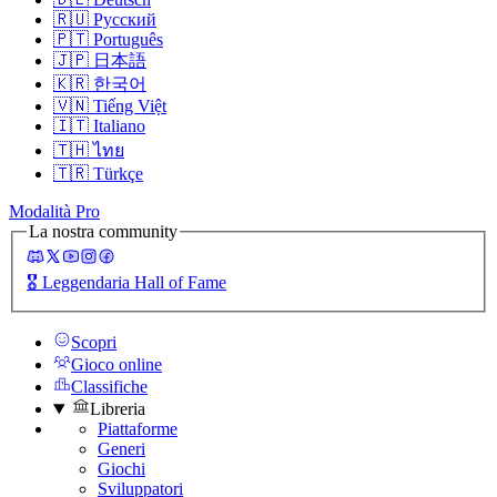
🇷🇺
Русский
🇵🇹
Português
🇯🇵
日本語
🇰🇷
한국어
🇻🇳
Tiếng Việt
🇮🇹
Italiano
🇹🇭
ไทย
🇹🇷
Türkçe
Modalità Pro
La nostra community
🎖️
Leggendaria Hall of Fame
Scopri
Gioco online
Classifiche
Libreria
Piattaforme
Generi
Giochi
Sviluppatori