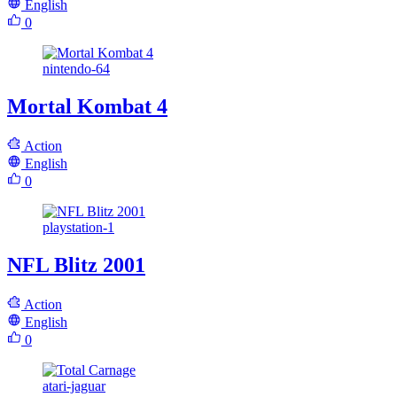
English
0
nintendo-64
Mortal Kombat 4
Action
English
0
playstation-1
NFL Blitz 2001
Action
English
0
atari-jaguar