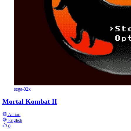
sega-32x
Mortal Kombat II
Action
English
0