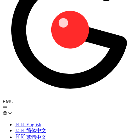
EMU
🇬🇧
English
🇨🇳
简体中文
🇭🇰
繁體中文