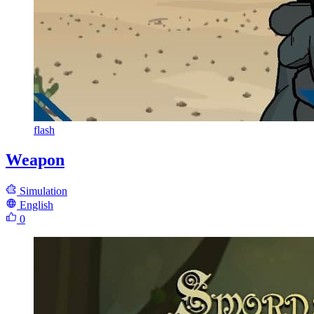
flash
Weapon
Simulation
English
0