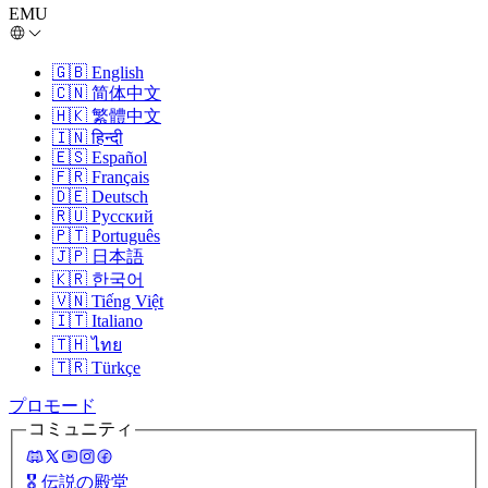
EMU
🇬🇧
English
🇨🇳
简体中文
🇭🇰
繁體中文
🇮🇳
हिन्दी
🇪🇸
Español
🇫🇷
Français
🇩🇪
Deutsch
🇷🇺
Русский
🇵🇹
Português
🇯🇵
日本語
🇰🇷
한국어
🇻🇳
Tiếng Việt
🇮🇹
Italiano
🇹🇭
ไทย
🇹🇷
Türkçe
プロモード
コミュニティ
🎖️
伝説の殿堂