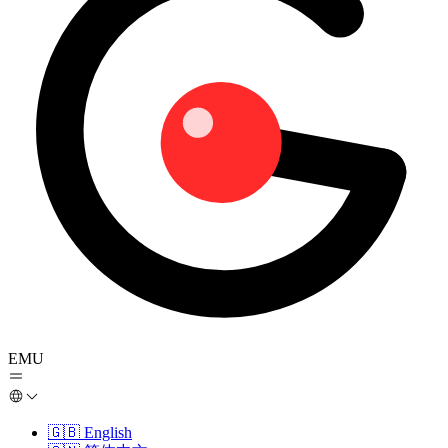
EMU
🇬🇧
English