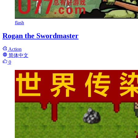
flash
Rogan the Swordmaster
Action
简体中文
0