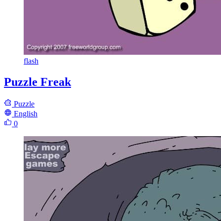
flash
Puzzle Freak
Puzzle
English
0