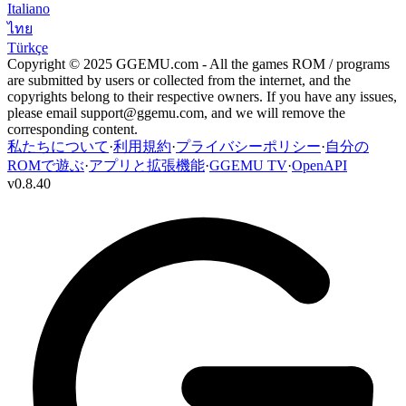
Italiano
ไทย
Türkçe
Copyright © 2025 GGEMU.com - All the games ROM / programs
are submitted by users or collected from the internet, and the
copyrights belong to their respective owners. If you have any issues,
please email
support@ggemu.com
, and we will remove the
corresponding content.
私たちについて
·
利用規約
·
プライバシーポリシー
·
自分の
ROMで遊ぶ
·
アプリと拡張機能
·
GGEMU TV
·
OpenAPI
v
0.8.40