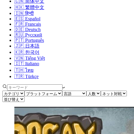
🇨🇳
简体中文
🇭🇰
繁體中文
🇮🇳
हिन्दी
🇪🇸
Español
🇫🇷
Français
🇩🇪
Deutsch
🇷🇺
Русский
🇵🇹
Português
🇯🇵
日本語
🇰🇷
한국어
🇻🇳
Tiếng Việt
🇮🇹
Italiano
🇹🇭
ไทย
🇹🇷
Türkçe
↩︎