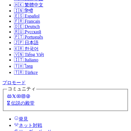
🇭🇰
繁體中文
🇮🇳
हिन्दी
🇪🇸
Español
🇫🇷
Français
🇩🇪
Deutsch
🇷🇺
Русский
🇵🇹
Português
🇯🇵
日本語
🇰🇷
한국어
🇻🇳
Tiếng Việt
🇮🇹
Italiano
🇹🇭
ไทย
🇹🇷
Türkçe
プロモード
コミュニティ
🎖️
伝説の殿堂
発見
ネット対戦