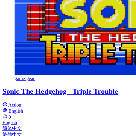
game-gear
Sonic The Hedgehog - Triple Trouble
Action
English
0
English
简体中文
繁體中文