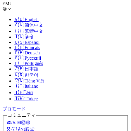
EMU
🇬🇧
English
🇨🇳
简体中文
🇭🇰
繁體中文
🇮🇳
हिन्दी
🇪🇸
Español
🇫🇷
Français
🇩🇪
Deutsch
🇷🇺
Русский
🇵🇹
Português
🇯🇵
日本語
🇰🇷
한국어
🇻🇳
Tiếng Việt
🇮🇹
Italiano
🇹🇭
ไทย
🇹🇷
Türkçe
プロモード
コミュニティ
🎖️
伝説の殿堂