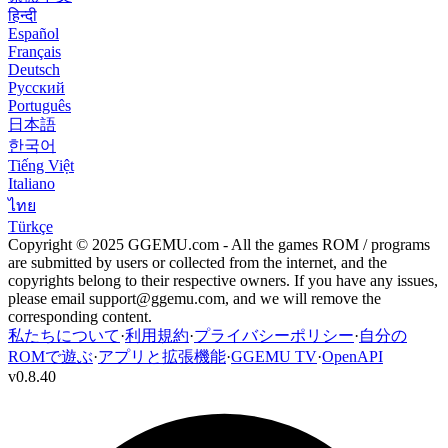
हिन्दी
Español
Français
Deutsch
Русский
Português
日本語
한국어
Tiếng Việt
Italiano
ไทย
Türkçe
Copyright © 2025 GGEMU.com - All the games ROM / programs
are submitted by users or collected from the internet, and the
copyrights belong to their respective owners. If you have any issues,
please email
support@ggemu.com
, and we will remove the
corresponding content.
私たちについて
·
利用規約
·
プライバシーポリシー
·
自分の
ROMで遊ぶ
·
アプリと拡張機能
·
GGEMU TV
·
OpenAPI
v
0.8.40