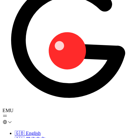
EMU
🇬🇧
English