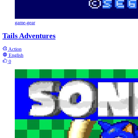
game-gear
Tails Adventures
Action
English
0