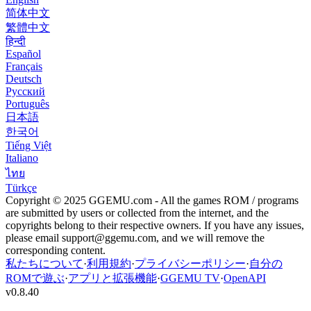
简体中文
繁體中文
हिन्दी
Español
Français
Deutsch
Русский
Português
日本語
한국어
Tiếng Việt
Italiano
ไทย
Türkçe
Copyright © 2025 GGEMU.com - All the games ROM / programs
are submitted by users or collected from the internet, and the
copyrights belong to their respective owners. If you have any issues,
please email
support@ggemu.com
, and we will remove the
corresponding content.
私たちについて
·
利用規約
·
プライバシーポリシー
·
自分の
ROMで遊ぶ
·
アプリと拡張機能
·
GGEMU TV
·
OpenAPI
v
0.8.40