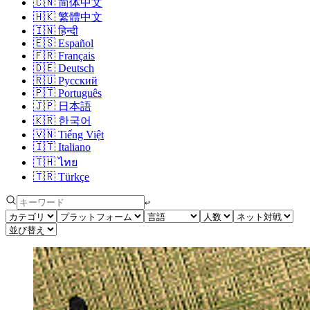
🇨🇳
简体中文
🇭🇰
繁體中文
🇮🇳
हिन्दी
🇪🇸
Español
🇫🇷
Français
🇩🇪
Deutsch
🇷🇺
Русский
🇵🇹
Português
🇯🇵
日本語
🇰🇷
한국어
🇻🇳
Tiếng Việt
🇮🇹
Italiano
🇹🇭
ไทย
🇹🇷
Türkçe
↩︎