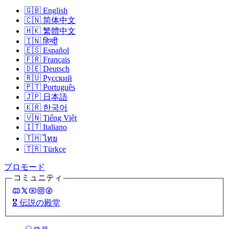
🇬🇧
English
🇨🇳
简体中文
🇭🇰
繁體中文
🇮🇳
हिन्दी
🇪🇸
Español
🇫🇷
Français
🇩🇪
Deutsch
🇷🇺
Русский
🇵🇹
Português
🇯🇵
日本語
🇰🇷
한국어
🇻🇳
Tiếng Việt
🇮🇹
Italiano
🇹🇭
ไทย
🇹🇷
Türkçe
プロモード
コミュニティ
🎖️
伝説の殿堂