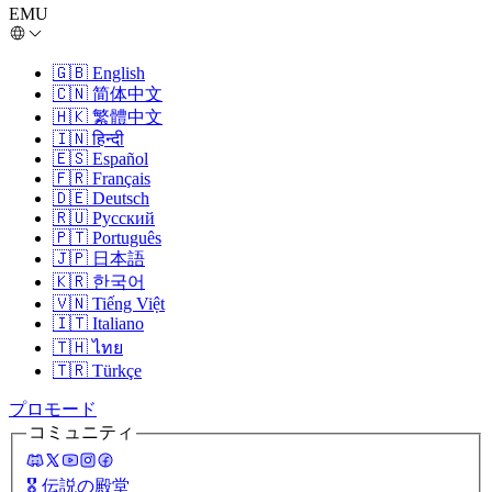
EMU
🇬🇧
English
🇨🇳
简体中文
🇭🇰
繁體中文
🇮🇳
हिन्दी
🇪🇸
Español
🇫🇷
Français
🇩🇪
Deutsch
🇷🇺
Русский
🇵🇹
Português
🇯🇵
日本語
🇰🇷
한국어
🇻🇳
Tiếng Việt
🇮🇹
Italiano
🇹🇭
ไทย
🇹🇷
Türkçe
プロモード
コミュニティ
🎖️
伝説の殿堂