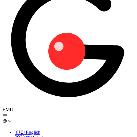
EMU
🇬🇧
English