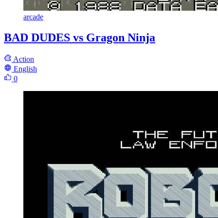
arcade
BAD DUDES vs Gragon Ninja
Action
English
0