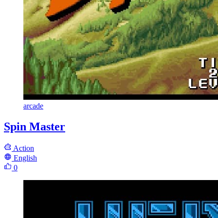
arcade
Spin Master
Action
English
0