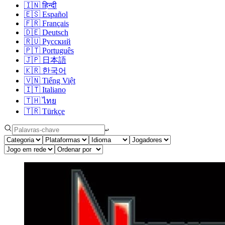
🇮🇳
हिन्दी
🇪🇸
Español
🇫🇷
Français
🇩🇪
Deutsch
🇷🇺
Русский
🇵🇹
Português
🇯🇵
日本語
🇰🇷
한국어
🇻🇳
Tiếng Việt
🇮🇹
Italiano
🇹🇭
ไทย
🇹🇷
Türkçe
↩︎