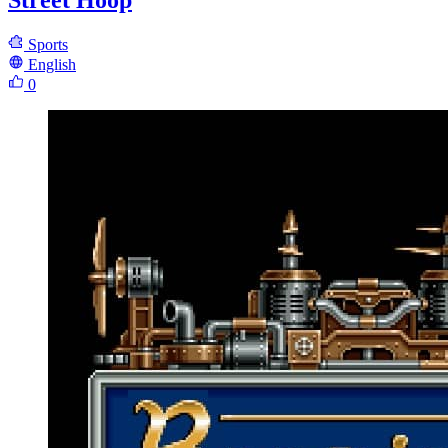
Street Hoop
Sports
English
0