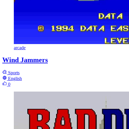
arcade
Wind Jammers
Sports
English
0