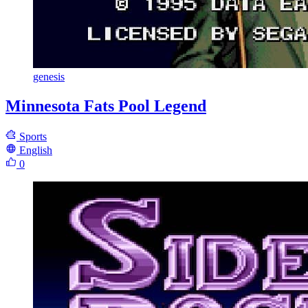
genesis
Minnesota Fats Pool Legend
Sports
English
0