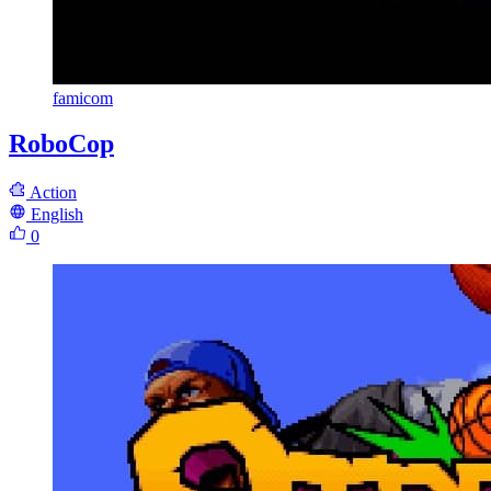
famicom
RoboCop
Action
English
0