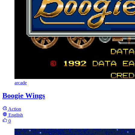
arcade
Boogie Wings
Action
English
0