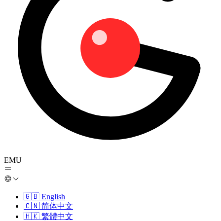
EMU
🇬🇧
English
🇨🇳
简体中文
🇭🇰
繁體中文