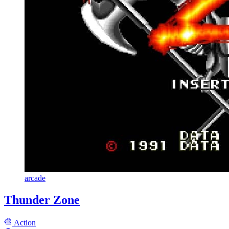
arcade
Thunder Zone
Action