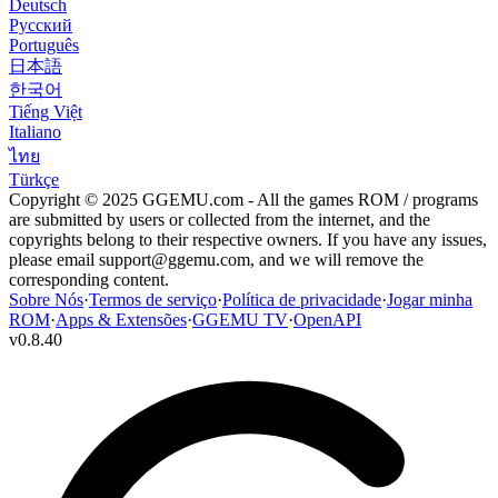
Deutsch
Русский
Português
日本語
한국어
Tiếng Việt
Italiano
ไทย
Türkçe
Copyright © 2025 GGEMU.com - All the games ROM / programs
are submitted by users or collected from the internet, and the
copyrights belong to their respective owners. If you have any issues,
please email
support@ggemu.com
, and we will remove the
corresponding content.
Sobre Nós
·
Termos de serviço
·
Política de privacidade
·
Jogar minha
ROM
·
Apps & Extensões
·
GGEMU TV
·
OpenAPI
v
0.8.40