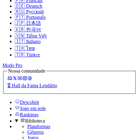
🇫🇷
Français
🇩🇪
Deutsch
🇷🇺
Русский
🇵🇹
Português
🇯🇵
日本語
🇰🇷
한국어
🇻🇳
Tiếng Việt
🇮🇹
Italiano
🇹🇭
ไทย
🇹🇷
Türkçe
Modo Pro
Nossa comunidade
🎖️
Hall da Fama Lendário
Descobrir
Jogo em rede
Rankings
Biblioteca
Plataformas
Gêneros
Jogos