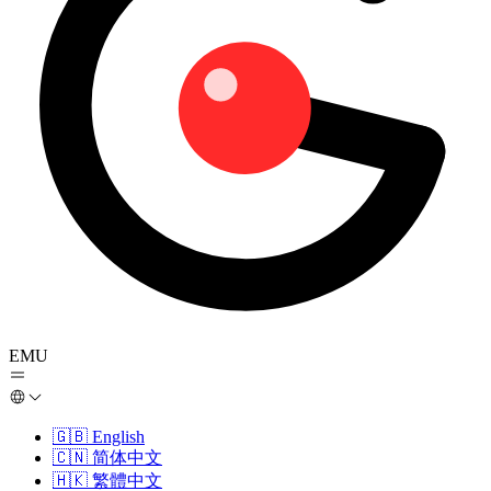
EMU
🇬🇧
English
🇨🇳
简体中文
🇭🇰
繁體中文