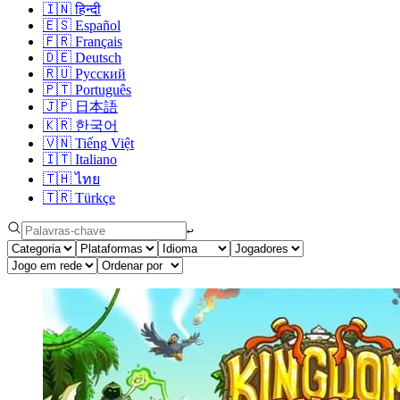
🇮🇳
हिन्दी
🇪🇸
Español
🇫🇷
Français
🇩🇪
Deutsch
🇷🇺
Русский
🇵🇹
Português
🇯🇵
日本語
🇰🇷
한국어
🇻🇳
Tiếng Việt
🇮🇹
Italiano
🇹🇭
ไทย
🇹🇷
Türkçe
↩︎