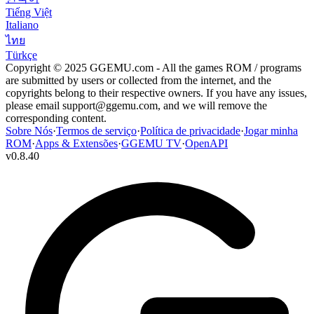
Tiếng Việt
Italiano
ไทย
Türkçe
Copyright © 2025 GGEMU.com - All the games ROM / programs
are submitted by users or collected from the internet, and the
copyrights belong to their respective owners. If you have any issues,
please email
support@ggemu.com
, and we will remove the
corresponding content.
Sobre Nós
·
Termos de serviço
·
Política de privacidade
·
Jogar minha
ROM
·
Apps & Extensões
·
GGEMU TV
·
OpenAPI
v
0.8.40