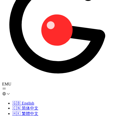
EMU
🇬🇧
English
🇨🇳
简体中文
🇭🇰
繁體中文