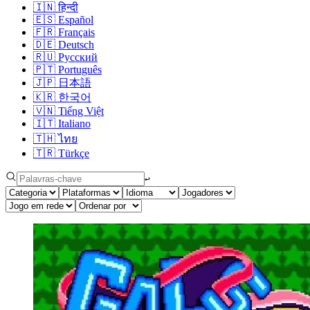
🇮🇳
हिन्दी
🇪🇸
Español
🇫🇷
Français
🇩🇪
Deutsch
🇷🇺
Русский
🇵🇹
Português
🇯🇵
日本語
🇰🇷
한국어
🇻🇳
Tiếng Việt
🇮🇹
Italiano
🇹🇭
ไทย
🇹🇷
Türkçe
↩︎