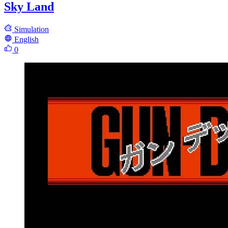
Sky Land
Simulation
English
0