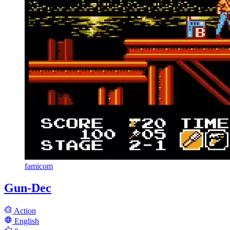
famicom
Gun-Dec
Action
English