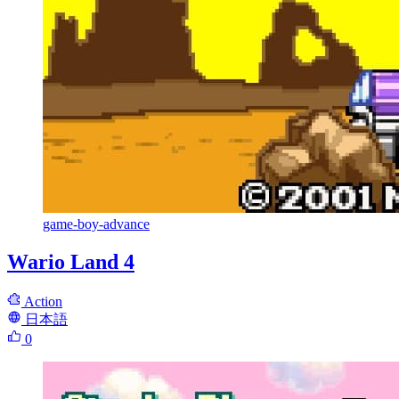
game-boy-advance
Wario Land 4
Action
日本語
0