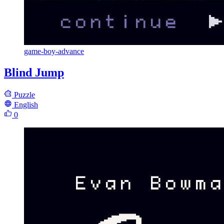
game-boy-advance
Blind Jump
Puzzle
English
0