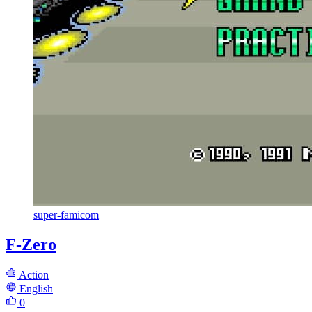
super-famicom
F-Zero
Action
English
0