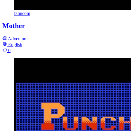
famicom
Mother
Adventure
English
0