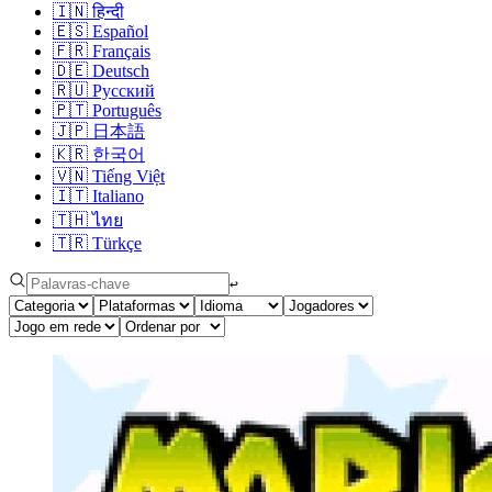
🇮🇳
हिन्दी
🇪🇸
Español
🇫🇷
Français
🇩🇪
Deutsch
🇷🇺
Русский
🇵🇹
Português
🇯🇵
日本語
🇰🇷
한국어
🇻🇳
Tiếng Việt
🇮🇹
Italiano
🇹🇭
ไทย
🇹🇷
Türkçe
↩︎