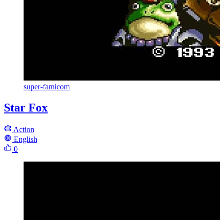
super-famicom
Star Fox
Action
English
0