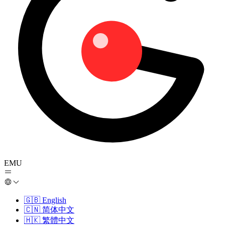
EMU
🇬🇧
English
🇨🇳
简体中文
🇭🇰
繁體中文