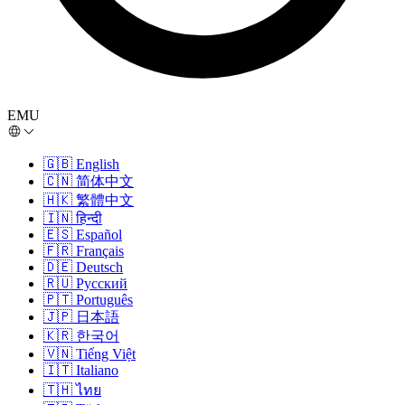
EMU
🇬🇧
English
🇨🇳
简体中文
🇭🇰
繁體中文
🇮🇳
हिन्दी
🇪🇸
Español
🇫🇷
Français
🇩🇪
Deutsch
🇷🇺
Русский
🇵🇹
Português
🇯🇵
日本語
🇰🇷
한국어
🇻🇳
Tiếng Việt
🇮🇹
Italiano
🇹🇭
ไทย