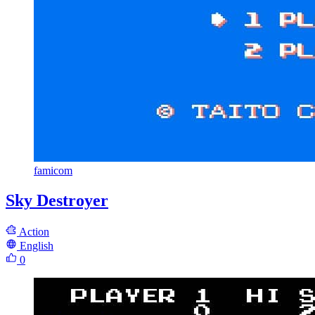
famicom
Sky Destroyer
Action
English
0