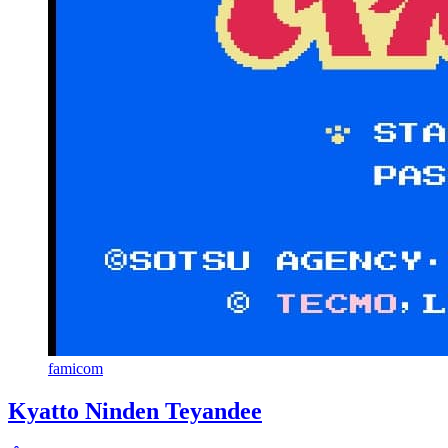
famicom
Kyatto Ninden Teyandee