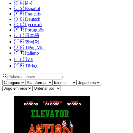
🇮🇳
हिन्दी
🇪🇸
Español
🇫🇷
Français
🇩🇪
Deutsch
🇷🇺
Русский
🇵🇹
Português
🇯🇵
日本語
🇰🇷
한국어
🇻🇳
Tiếng Việt
🇮🇹
Italiano
🇹🇭
ไทย
🇹🇷
Türkçe
↩︎