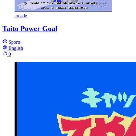
arcade
Taito Power Goal
Sports
English
0