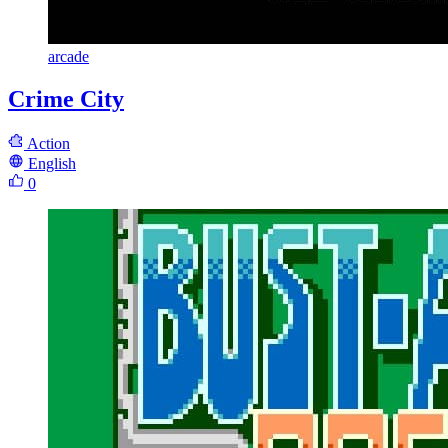
arcade
Crime City
Action
English
0