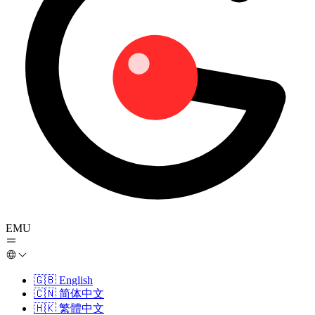
EMU
🇬🇧
English
🇨🇳
简体中文
🇭🇰
繁體中文