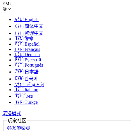
EMU
🇬🇧
English
🇨🇳
简体中文
🇭🇰
繁體中文
🇮🇳
हिन्दी
🇪🇸
Español
🇫🇷
Français
🇩🇪
Deutsch
🇷🇺
Русский
🇵🇹
Português
🇯🇵
日本語
🇰🇷
한국어
🇻🇳
Tiếng Việt
🇮🇹
Italiano
🇹🇭
ไทย
🇹🇷
Türkçe
沉浸模式
玩家社区