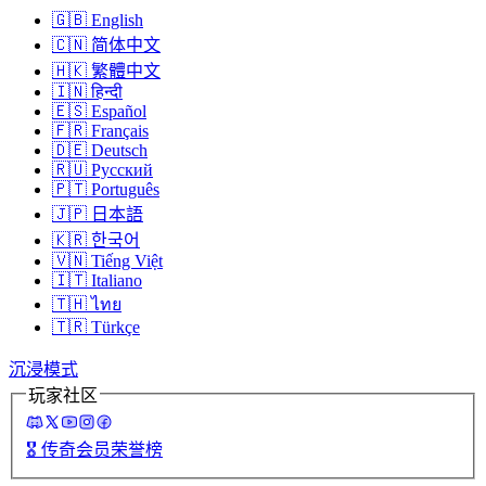
🇬🇧
English
🇨🇳
简体中文
🇭🇰
繁體中文
🇮🇳
हिन्दी
🇪🇸
Español
🇫🇷
Français
🇩🇪
Deutsch
🇷🇺
Русский
🇵🇹
Português
🇯🇵
日本語
🇰🇷
한국어
🇻🇳
Tiếng Việt
🇮🇹
Italiano
🇹🇭
ไทย
🇹🇷
Türkçe
沉浸模式
玩家社区
🎖️
传奇会员荣誉榜