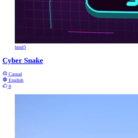
html5
Cyber Snake
Casual
English
0