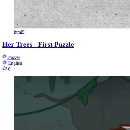
html5
Her Trees - First Puzzle
Puzzle
English
0