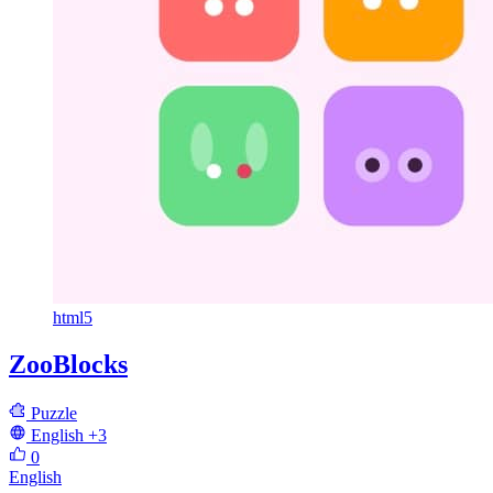
html5
ZooBlocks
Puzzle
English
+3
0
English