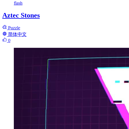
flash
Aztec Stones
Puzzle
简体中文
0