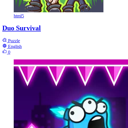
html5
Duo Survival
Puzzle
English
0