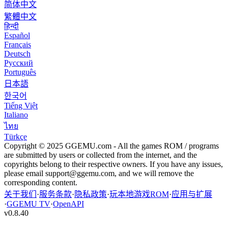
简体中文
繁體中文
हिन्दी
Español
Français
Deutsch
Русский
Português
日本語
한국어
Tiếng Việt
Italiano
ไทย
Türkçe
Copyright © 2025 GGEMU.com - All the games ROM / programs
are submitted by users or collected from the internet, and the
copyrights belong to their respective owners. If you have any issues,
please email
support@ggemu.com
, and we will remove the
corresponding content.
关于我们
·
服务条款
·
隐私政策
·
玩本地游戏ROM
·
应用与扩展
·
GGEMU TV
·
OpenAPI
v
0.8.40