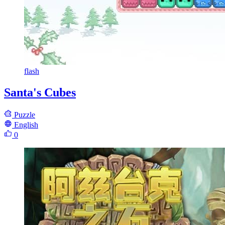
flash
Santa's Cubes
Puzzle
English
0