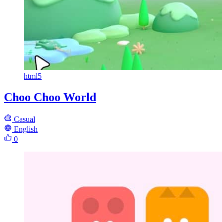
html5
Choo Choo World
Casual
English
0