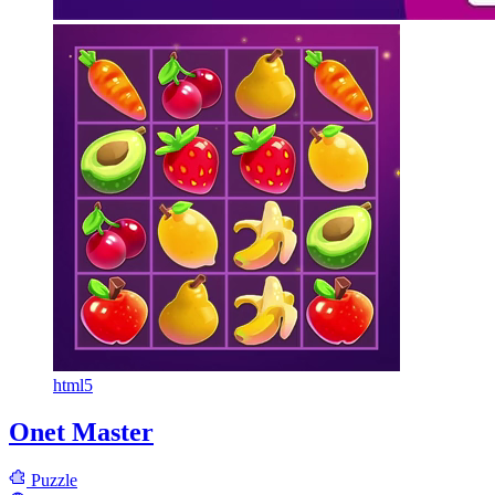
html5
Onet Master
Puzzle