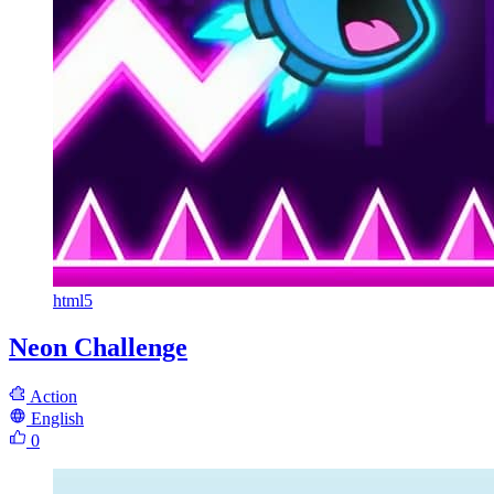
html5
Neon Challenge
Action
English
0