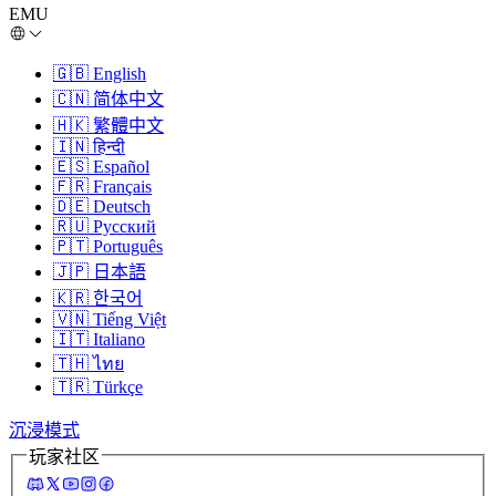
EMU
🇬🇧
English
🇨🇳
简体中文
🇭🇰
繁體中文
🇮🇳
हिन्दी
🇪🇸
Español
🇫🇷
Français
🇩🇪
Deutsch
🇷🇺
Русский
🇵🇹
Português
🇯🇵
日本語
🇰🇷
한국어
🇻🇳
Tiếng Việt
🇮🇹
Italiano
🇹🇭
ไทย
🇹🇷
Türkçe
沉浸模式
玩家社区