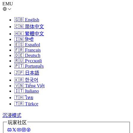
EMU
🇬🇧
English
🇨🇳
简体中文
🇭🇰
繁體中文
🇮🇳
हिन्दी
🇪🇸
Español
🇫🇷
Français
🇩🇪
Deutsch
🇷🇺
Русский
🇵🇹
Português
🇯🇵
日本語
🇰🇷
한국어
🇻🇳
Tiếng Việt
🇮🇹
Italiano
🇹🇭
ไทย
🇹🇷
Türkçe
沉浸模式
玩家社区