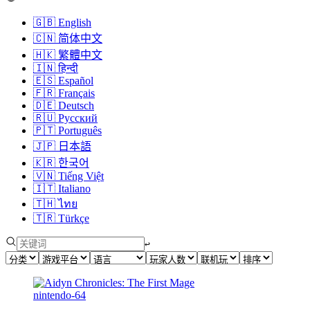
🇬🇧
English
🇨🇳
简体中文
🇭🇰
繁體中文
🇮🇳
हिन्दी
🇪🇸
Español
🇫🇷
Français
🇩🇪
Deutsch
🇷🇺
Русский
🇵🇹
Português
🇯🇵
日本語
🇰🇷
한국어
🇻🇳
Tiếng Việt
🇮🇹
Italiano
🇹🇭
ไทย
🇹🇷
Türkçe
↩︎
nintendo-64