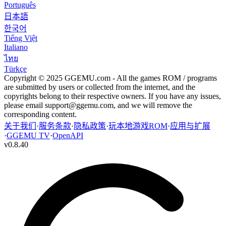
Português
日本語
한국어
Tiếng Việt
Italiano
ไทย
Türkçe
Copyright © 2025 GGEMU.com - All the games ROM / programs
are submitted by users or collected from the internet, and the
copyrights belong to their respective owners. If you have any issues,
please email
support@ggemu.com
, and we will remove the
corresponding content.
关于我们
·
服务条款
·
隐私政策
·
玩本地游戏ROM
·
应用与扩展
·
GGEMU TV
·
OpenAPI
v
0.8.40