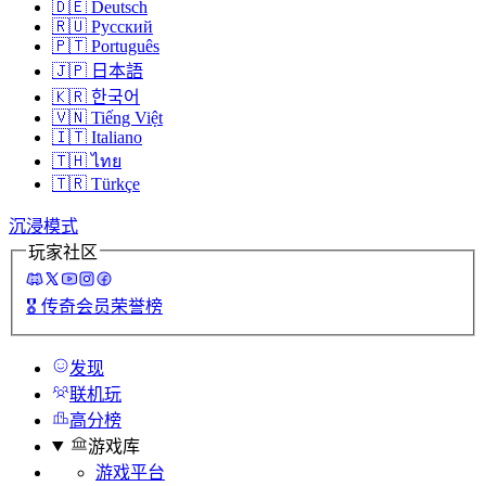
🇩🇪
Deutsch
🇷🇺
Русский
🇵🇹
Português
🇯🇵
日本語
🇰🇷
한국어
🇻🇳
Tiếng Việt
🇮🇹
Italiano
🇹🇭
ไทย
🇹🇷
Türkçe
沉浸模式
玩家社区
🎖️
传奇会员荣誉榜
发现
联机玩
高分榜
游戏库
游戏平台