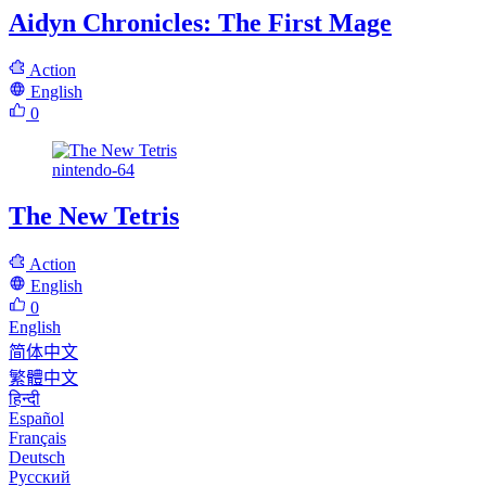
Aidyn Chronicles: The First Mage
Action
English
0
nintendo-64
The New Tetris
Action
English
0
English
简体中文
繁體中文
हिन्दी
Español
Français
Deutsch
Русский