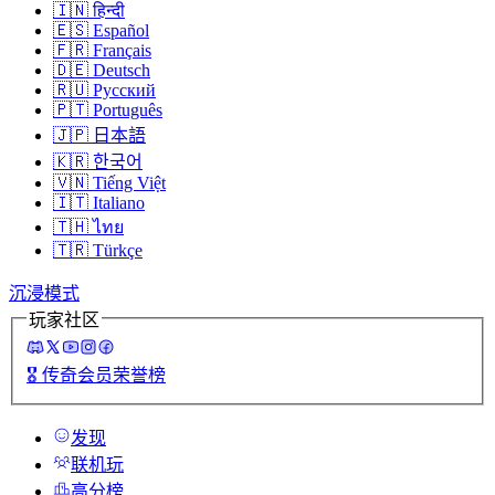
🇮🇳
हिन्दी
🇪🇸
Español
🇫🇷
Français
🇩🇪
Deutsch
🇷🇺
Русский
🇵🇹
Português
🇯🇵
日本語
🇰🇷
한국어
🇻🇳
Tiếng Việt
🇮🇹
Italiano
🇹🇭
ไทย
🇹🇷
Türkçe
沉浸模式
玩家社区
🎖️
传奇会员荣誉榜
发现
联机玩
高分榜