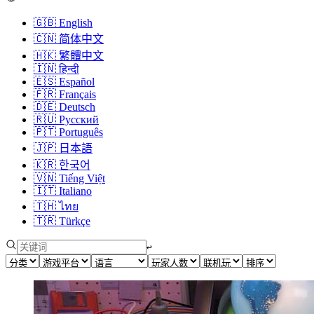
🇬🇧
English
🇨🇳
简体中文
🇭🇰
繁體中文
🇮🇳
हिन्दी
🇪🇸
Español
🇫🇷
Français
🇩🇪
Deutsch
🇷🇺
Русский
🇵🇹
Português
🇯🇵
日本語
🇰🇷
한국어
🇻🇳
Tiếng Việt
🇮🇹
Italiano
🇹🇭
ไทย
🇹🇷
Türkçe
↩︎