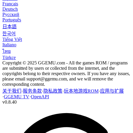
Français
Deutsch
Русский
Português
日本語
한국어
Tiếng Việt
Italiano
ไทย
Türkçe
Copyright © 2025 GGEMU.com - All the games ROM / programs
are submitted by users or collected from the internet, and the
copyrights belong to their respective owners. If you have any issues,
please email
support@ggemu.com
, and we will remove the
corresponding content.
关于我们
·
服务条款
·
隐私政策
·
玩本地游戏ROM
·
应用与扩展
·
GGEMU TV
·
OpenAPI
v
0.8.40