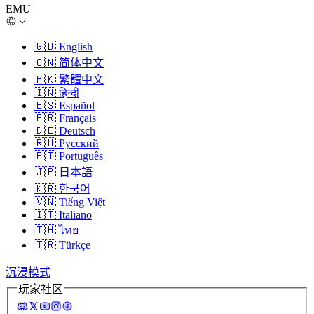
EMU
🇬🇧
English
🇨🇳
简体中文
🇭🇰
繁體中文
🇮🇳
हिन्दी
🇪🇸
Español
🇫🇷
Français
🇩🇪
Deutsch
🇷🇺
Русский
🇵🇹
Português
🇯🇵
日本語
🇰🇷
한국어
🇻🇳
Tiếng Việt
🇮🇹
Italiano
🇹🇭
ไทย
🇹🇷
Türkçe
沉浸模式
玩家社区