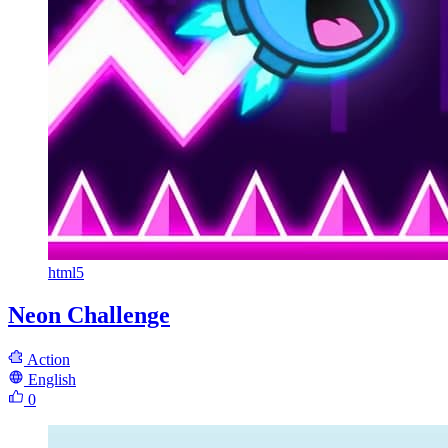
html5
Neon Challenge
Action
English
0