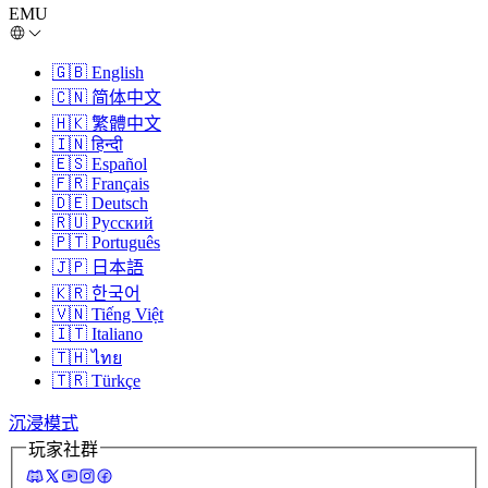
EMU
🇬🇧
English
🇨🇳
简体中文
🇭🇰
繁體中文
🇮🇳
हिन्दी
🇪🇸
Español
🇫🇷
Français
🇩🇪
Deutsch
🇷🇺
Русский
🇵🇹
Português
🇯🇵
日本語
🇰🇷
한국어
🇻🇳
Tiếng Việt
🇮🇹
Italiano
🇹🇭
ไทย
🇹🇷
Türkçe
沉浸模式
玩家社群