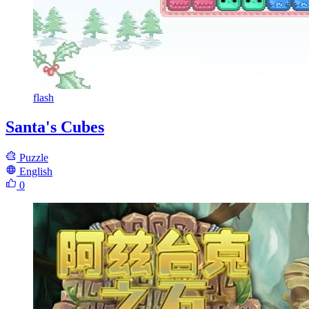
flash
Santa's Cubes
Puzzle
English
0