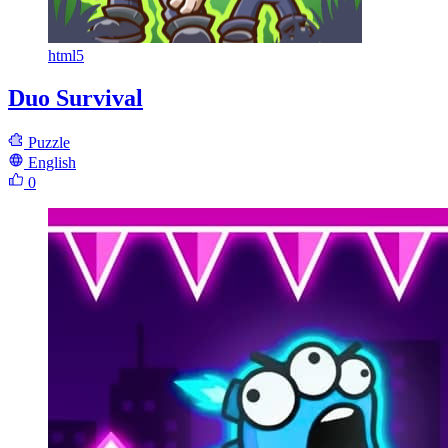
html5
Duo Survival
Puzzle
English
0