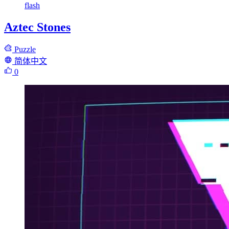
flash
Aztec Stones
Puzzle
简体中文
0