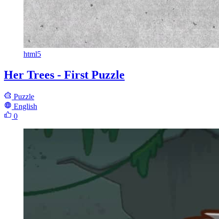
html5
Her Trees - First Puzzle
Puzzle
English
0