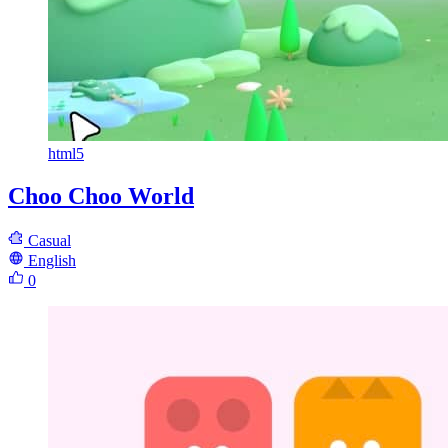
html5
Choo Choo World
Casual
English
0