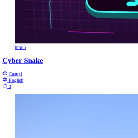
html5
Cyber Snake
Casual
English
0