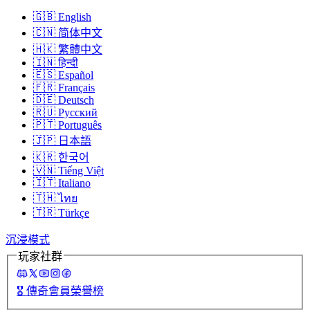
🇬🇧
English
🇨🇳
简体中文
🇭🇰
繁體中文
🇮🇳
हिन्दी
🇪🇸
Español
🇫🇷
Français
🇩🇪
Deutsch
🇷🇺
Русский
🇵🇹
Português
🇯🇵
日本語
🇰🇷
한국어
🇻🇳
Tiếng Việt
🇮🇹
Italiano
🇹🇭
ไทย
🇹🇷
Türkçe
沉浸模式
玩家社群
🎖️
傳奇會員榮譽榜