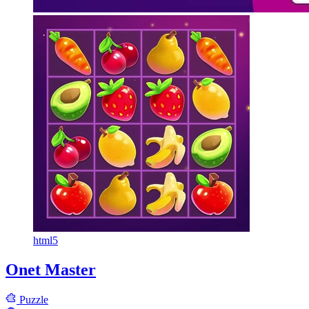
html5
Onet Master
Puzzle