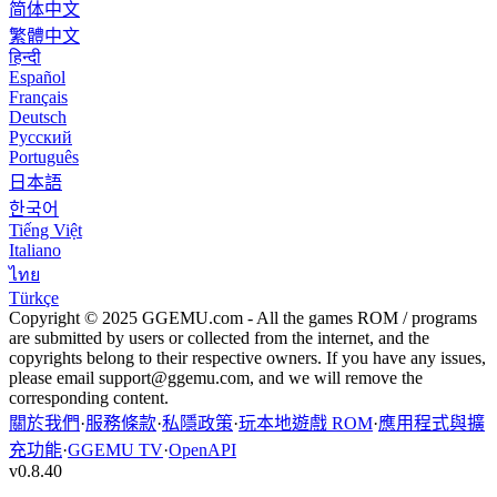
简体中文
繁體中文
हिन्दी
Español
Français
Deutsch
Русский
Português
日本語
한국어
Tiếng Việt
Italiano
ไทย
Türkçe
Copyright © 2025 GGEMU.com - All the games ROM / programs
are submitted by users or collected from the internet, and the
copyrights belong to their respective owners. If you have any issues,
please email
support@ggemu.com
, and we will remove the
corresponding content.
關於我們
·
服務條款
·
私隱政策
·
玩本地遊戲 ROM
·
應用程式與擴
充功能
·
GGEMU TV
·
OpenAPI
v
0.8.40