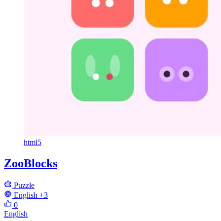
html5
ZooBlocks
Puzzle
English
+3
0
English