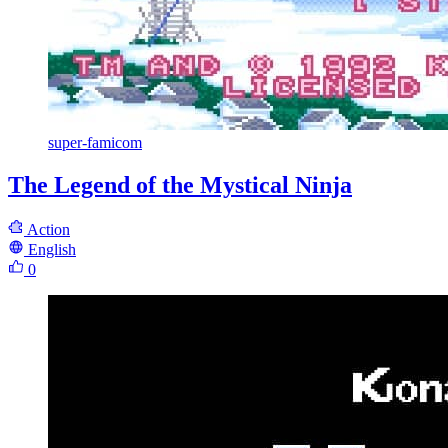
super-famicom
The Legend of the Mystical Ninja
Action
English
0