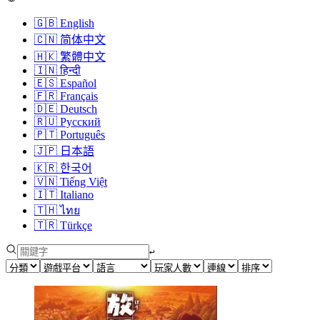
🇬🇧
English
🇨🇳
简体中文
🇭🇰
繁體中文
🇮🇳
हिन्दी
🇪🇸
Español
🇫🇷
Français
🇩🇪
Deutsch
🇷🇺
Русский
🇵🇹
Português
🇯🇵
日本語
🇰🇷
한국어
🇻🇳
Tiếng Việt
🇮🇹
Italiano
🇹🇭
ไทย
🇹🇷
Türkçe
↩︎