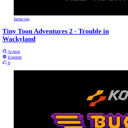
famicom
Tiny Toon Adventures 2 - Trouble in
Wackyland
Action
English
0