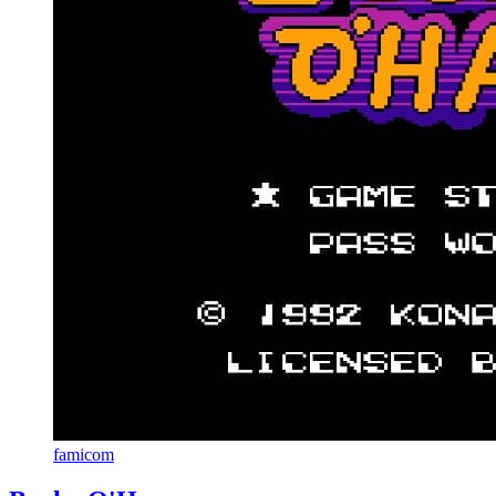
famicom