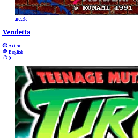
arcade
Vendetta
Action
English
0