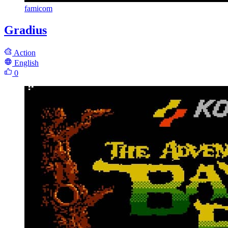
famicom
Gradius
Action
English
0