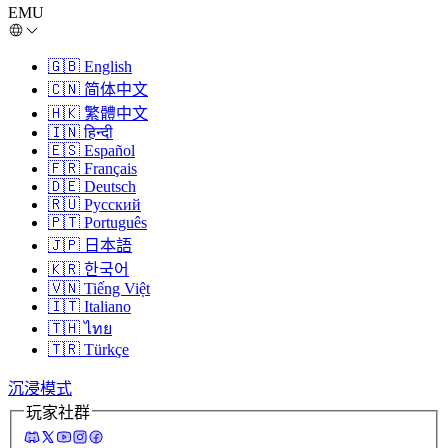
EMU
🇬🇧
English
🇨🇳
简体中文
🇭🇰
繁體中文
🇮🇳
हिन्दी
🇪🇸
Español
🇫🇷
Français
🇩🇪
Deutsch
🇷🇺
Русский
🇵🇹
Português
🇯🇵
日本語
🇰🇷
한국어
🇻🇳
Tiếng Việt
🇮🇹
Italiano
🇹🇭
ไทย
🇹🇷
Türkçe
沉浸模式
玩家社群