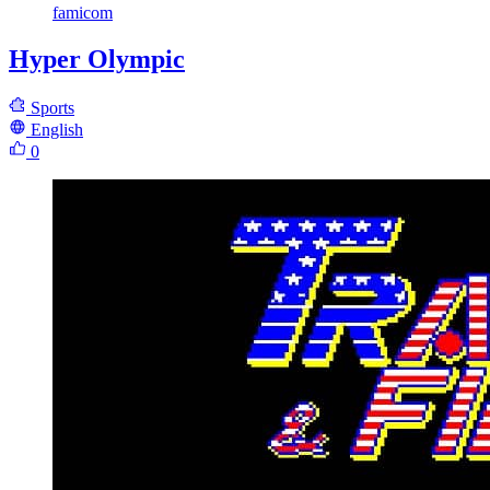
famicom
Hyper Olympic
Sports
English
0