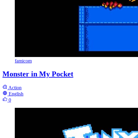
famicom
Monster in My Pocket
Action
English
0