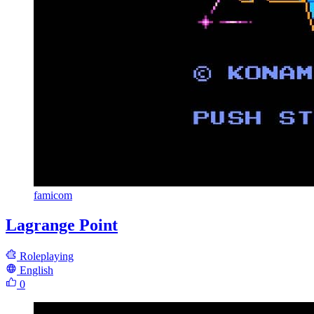
famicom
Lagrange Point
Roleplaying
English
0