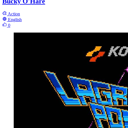
Bucky O'Hare
Action
English
0