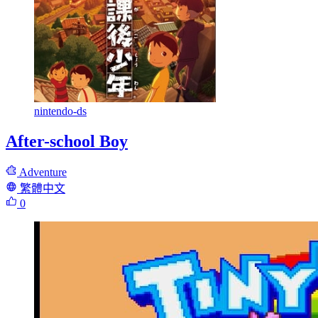
nintendo-ds
After-school Boy
Adventure
繁體中文
0