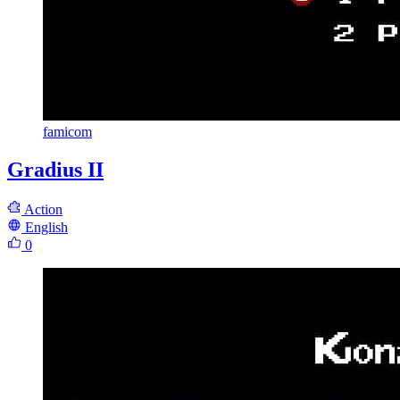
famicom
Gradius II
Action
English
0