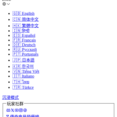
🇬🇧
English
🇨🇳
简体中文
🇭🇰
繁體中文
🇮🇳
हिन्दी
🇪🇸
Español
🇫🇷
Français
🇩🇪
Deutsch
🇷🇺
Русский
🇵🇹
Português
🇯🇵
日本語
🇰🇷
한국어
🇻🇳
Tiếng Việt
🇮🇹
Italiano
🇹🇭
ไทย
🇹🇷
Türkçe
沉浸模式
玩家社群
🎖️
傳奇會員榮譽榜