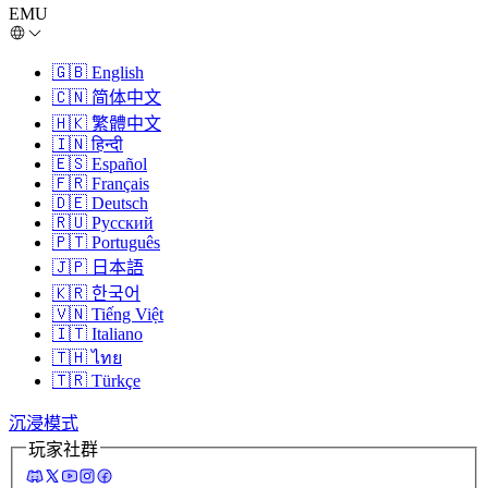
EMU
🇬🇧
English
🇨🇳
简体中文
🇭🇰
繁體中文
🇮🇳
हिन्दी
🇪🇸
Español
🇫🇷
Français
🇩🇪
Deutsch
🇷🇺
Русский
🇵🇹
Português
🇯🇵
日本語
🇰🇷
한국어
🇻🇳
Tiếng Việt
🇮🇹
Italiano
🇹🇭
ไทย
🇹🇷
Türkçe
沉浸模式
玩家社群