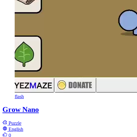
flash
Grow Nano
Puzzle
English
0