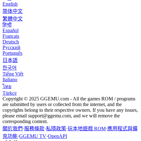
English
简体中文
繁體中文
हिन्दी
Español
Français
Deutsch
Русский
Português
日本語
한국어
Tiếng Việt
Italiano
ไทย
Türkçe
Copyright © 2025 GGEMU.com - All the games ROM / programs
are submitted by users or collected from the internet, and the
copyrights belong to their respective owners. If you have any issues,
please email
support@ggemu.com
, and we will remove the
corresponding content.
關於我們
·
服務條款
·
私隱政策
·
玩本地遊戲 ROM
·
應用程式與擴
充功能
·
GGEMU TV
·
OpenAPI