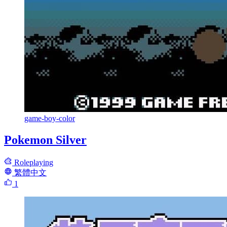
game-boy-color
Pokemon Silver
Roleplaying
繁體中文
1