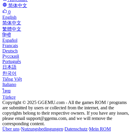
简体中文
0
English
简体中文
繁體中文
हिन्दी
Español
Français
Deutsch
Русский
Português
日本語
한국어
Tiếng Việt
Italiano
ไทย
Türkçe
Copyright © 2025 GGEMU.com - All the games ROM / programs
are submitted by users or collected from the internet, and the
copyrights belong to their respective owners. If you have any issues,
please email
support@ggemu.com
, and we will remove the
corresponding content.
Über uns
·
Nutzungsbedingungen
·
Datenschutz
·
Mein ROM