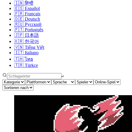
🇮🇳
हिन्दी
🇪🇸
Español
🇫🇷
Français
🇩🇪
Deutsch
🇷🇺
Русский
🇵🇹
Português
🇯🇵
日本語
🇰🇷
한국어
🇻🇳
Tiếng Việt
🇮🇹
Italiano
🇹🇭
ไทย
🇹🇷
Türkçe
↩︎