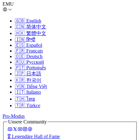
EMU
🇬🇧
English
🇨🇳
简体中文
🇭🇰
繁體中文
🇮🇳
हिन्दी
🇪🇸
Español
🇫🇷
Français
🇩🇪
Deutsch
🇷🇺
Русский
🇵🇹
Português
🇯🇵
日本語
🇰🇷
한국어
🇻🇳
Tiếng Việt
🇮🇹
Italiano
🇹🇭
ไทย
🇹🇷
Türkçe
Pro-Modus
Unsere Community
🎖️
Legendäre Hall of Fame