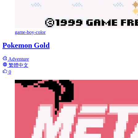
game-boy-color
Pokemon Gold
Adventure
繁體中文
0