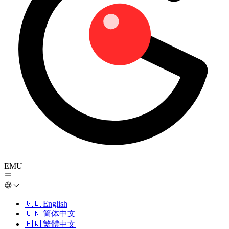
EMU
🇬🇧
English
🇨🇳
简体中文
🇭🇰
繁體中文