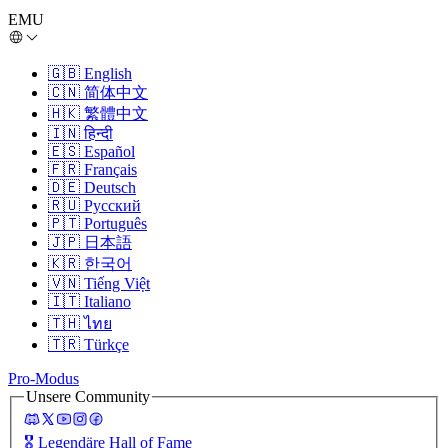
EMU
🇬🇧
English
🇨🇳
简体中文
🇭🇰
繁體中文
🇮🇳
हिन्दी
🇪🇸
Español
🇫🇷
Français
🇩🇪
Deutsch
🇷🇺
Русский
🇵🇹
Português
🇯🇵
日本語
🇰🇷
한국어
🇻🇳
Tiếng Việt
🇮🇹
Italiano
🇹🇭
ไทย
🇹🇷
Türkçe
Pro-Modus
Unsere Community
🎖️
Legendäre Hall of Fame