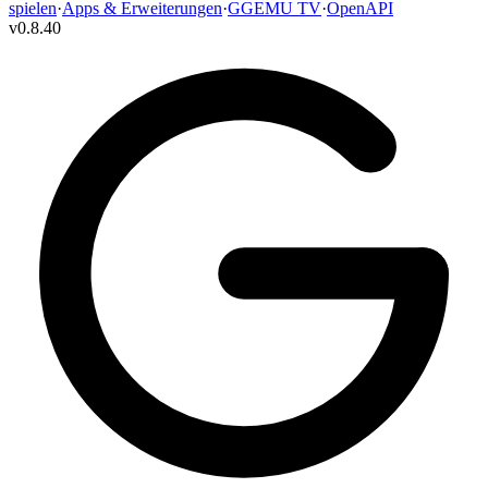
spielen
·
Apps & Erweiterungen
·
GGEMU TV
·
OpenAPI
v
0.8.40