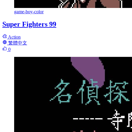
game-boy-color
Super Fighters 99
Action
繁體中文
0