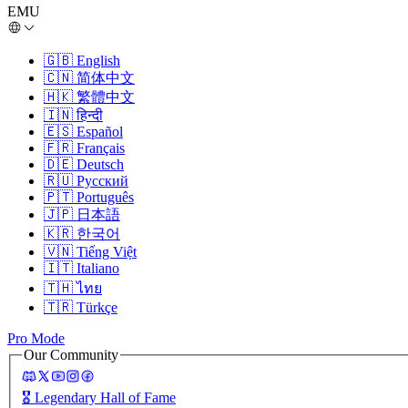
EMU
🇬🇧
English
🇨🇳
简体中文
🇭🇰
繁體中文
🇮🇳
हिन्दी
🇪🇸
Español
🇫🇷
Français
🇩🇪
Deutsch
🇷🇺
Русский
🇵🇹
Português
🇯🇵
日本語
🇰🇷
한국어
🇻🇳
Tiếng Việt
🇮🇹
Italiano
🇹🇭
ไทย
🇹🇷
Türkçe
Pro Mode
Our Community
🎖️
Legendary Hall of Fame