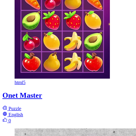
html5
Onet Master
Puzzle
English
0