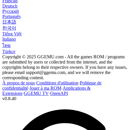
Français
Deutsch
Русский
Português
日本語
한국어
Tiếng Việt
Italiano
ไทย
Türkçe
Copyright © 2025 GGEMU.com - All the games ROM / programs
are submitted by users or collected from the internet, and the
copyrights belong to their respective owners. If you have any issues,
please email
support@ggemu.com
, and we will remove the
corresponding content.
À propos de nous
·
Conditions d'utilisation
·
Politique de
confidentialité
·
Jouer à ma ROM
·
Applications &
Extensions
·
GGEMU TV
·
OpenAPI
v
0.8.40