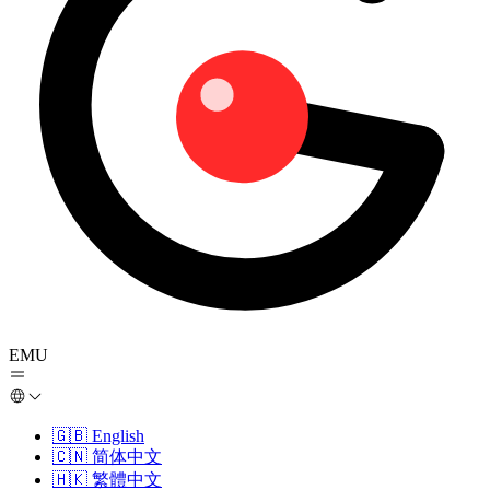
EMU
🇬🇧
English
🇨🇳
简体中文
🇭🇰
繁體中文