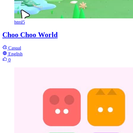
html5
Choo Choo World
Casual
English
0