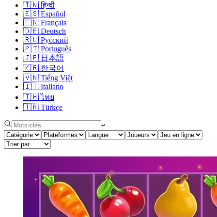
🇮🇳
हिन्दी
🇪🇸
Español
🇫🇷
Français
🇩🇪
Deutsch
🇷🇺
Русский
🇵🇹
Português
🇯🇵
日本語
🇰🇷
한국어
🇻🇳
Tiếng Việt
🇮🇹
Italiano
🇹🇭
ไทย
🇹🇷
Türkçe
↩︎