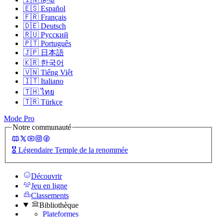
🇪🇸
Español
🇫🇷
Français
🇩🇪
Deutsch
🇷🇺
Русский
🇵🇹
Português
🇯🇵
日本語
🇰🇷
한국어
🇻🇳
Tiếng Việt
🇮🇹
Italiano
🇹🇭
ไทย
🇹🇷
Türkçe
Mode Pro
Notre communauté
🎖️
Légendaire Temple de la renommée
Découvrir
Jeu en ligne
Classements
Bibliothèque
Plateformes