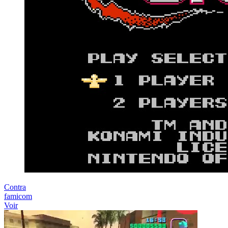
Contra
famicom
Voir