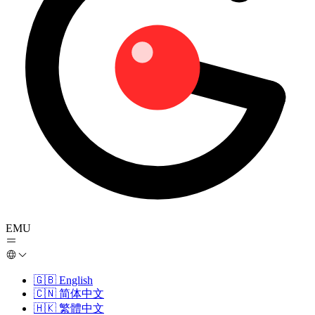
EMU
🇬🇧
English
🇨🇳
简体中文
🇭🇰
繁體中文