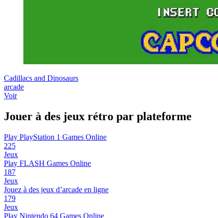
Cadillacs and Dinosaurs
arcade
Voir
Jouer à des jeux rétro par plateforme
Play PlayStation 1 Games Online
225
Jeux
Play FLASH Games Online
187
Jeux
Jouez à des jeux d’arcade en ligne
179
Jeux
Play Nintendo 64 Games Online