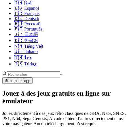
🇮🇳
हिन्दी
🇪🇸
Español
🇫🇷
Français
🇩🇪
Deutsch
🇷🇺
Русский
🇵🇹
Português
🇯🇵
日本語
🇰🇷
한국어
🇻🇳
Tiếng Việt
🇮🇹
Italiano
🇹🇭
ไทย
🇹🇷
Türkçe
↩︎
Installer l'app
Jouez à des jeux gratuits en ligne sur
émulateur
Jouez directement à des jeux rétro classiques de GBA, NES, SNES,
PS1, N64, Sega Genesis, Arcade et bien d’autres directement dans
votre navigateur. Aucun téléchargement n’est requis.