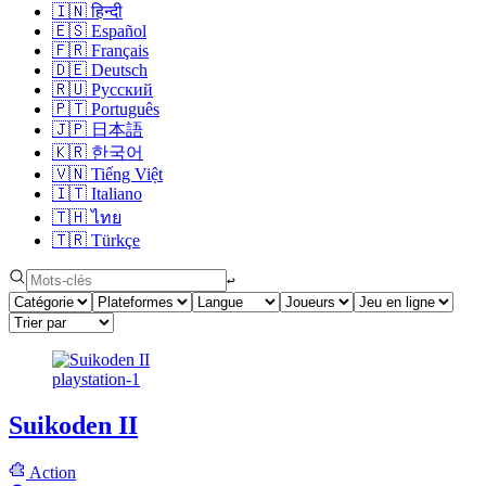
🇮🇳
हिन्दी
🇪🇸
Español
🇫🇷
Français
🇩🇪
Deutsch
🇷🇺
Русский
🇵🇹
Português
🇯🇵
日本語
🇰🇷
한국어
🇻🇳
Tiếng Việt
🇮🇹
Italiano
🇹🇭
ไทย
🇹🇷
Türkçe
↩︎
playstation-1
Suikoden II
Action