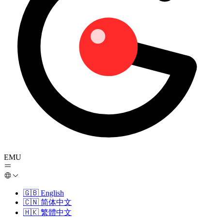
EMU
🇬🇧
English
🇨🇳
简体中文
🇭🇰
繁體中文