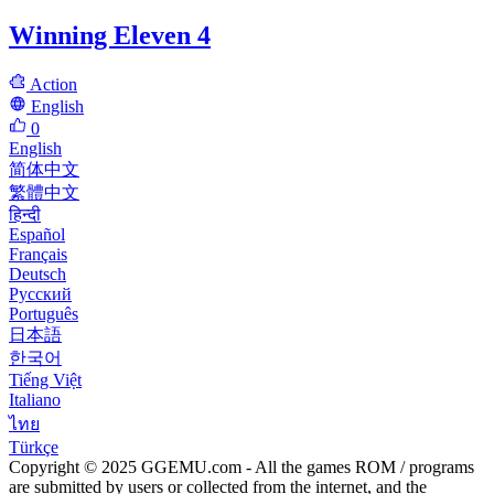
Winning Eleven 4
Action
English
0
English
简体中文
繁體中文
हिन्दी
Español
Français
Deutsch
Русский
Português
日本語
한국어
Tiếng Việt
Italiano
ไทย
Türkçe
Copyright © 2025 GGEMU.com - All the games ROM / programs
are submitted by users or collected from the internet, and the