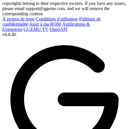
copyrights belong to their respective owners. If you have any issues,
please email
support@ggemu.com
, and we will remove the
corresponding content.
À propos de nous
·
Conditions d'utilisation
·
Politique de
confidentialité
·
Jouer à ma ROM
·
Applications &
Extensions
·
GGEMU TV
·
OpenAPI
v
0.8.40