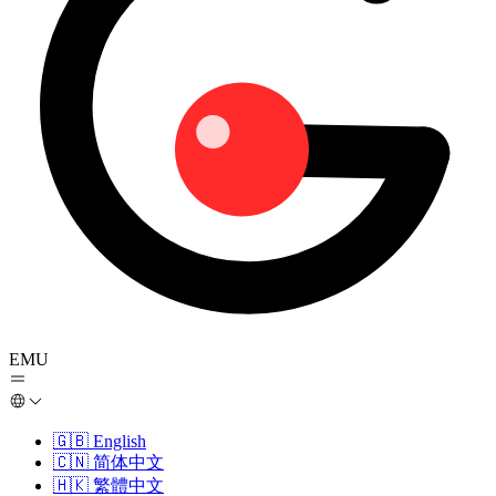
EMU
🇬🇧
English
🇨🇳
简体中文
🇭🇰
繁體中文