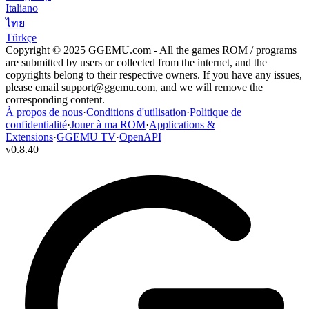
Italiano
ไทย
Türkçe
Copyright © 2025 GGEMU.com - All the games ROM / programs
are submitted by users or collected from the internet, and the
copyrights belong to their respective owners. If you have any issues,
please email
support@ggemu.com
, and we will remove the
corresponding content.
À propos de nous
·
Conditions d'utilisation
·
Politique de
confidentialité
·
Jouer à ma ROM
·
Applications &
Extensions
·
GGEMU TV
·
OpenAPI
v
0.8.40