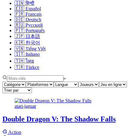
🇮🇳
हिन्दी
🇪🇸
Español
🇫🇷
Français
🇩🇪
Deutsch
🇷🇺
Русский
🇵🇹
Português
🇯🇵
日本語
🇰🇷
한국어
🇻🇳
Tiếng Việt
🇮🇹
Italiano
🇹🇭
ไทย
🇹🇷
Türkçe
↩︎
atari-jaguar
Double Dragon V: The Shadow Falls
Action