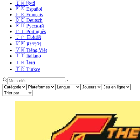
🇮🇳
हिन्दी
🇪🇸
Español
🇫🇷
Français
🇩🇪
Deutsch
🇷🇺
Русский
🇵🇹
Português
🇯🇵
日本語
🇰🇷
한국어
🇻🇳
Tiếng Việt
🇮🇹
Italiano
🇹🇭
ไทย
🇹🇷
Türkçe
↩︎