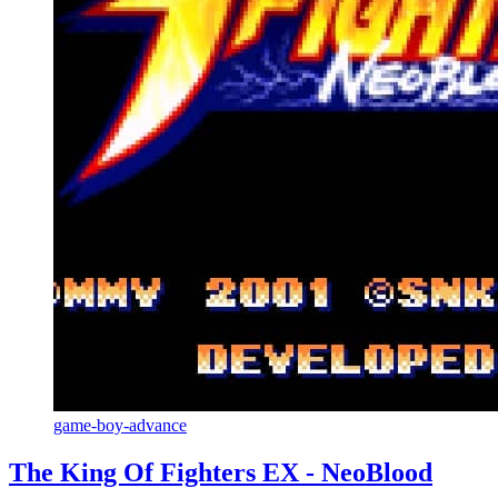
game-boy-advance
The King Of Fighters EX - NeoBlood