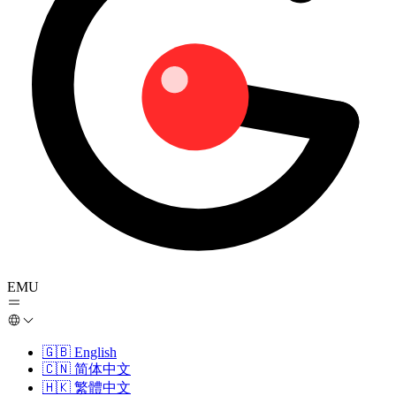
EMU
🇬🇧
English
🇨🇳
简体中文
🇭🇰
繁體中文