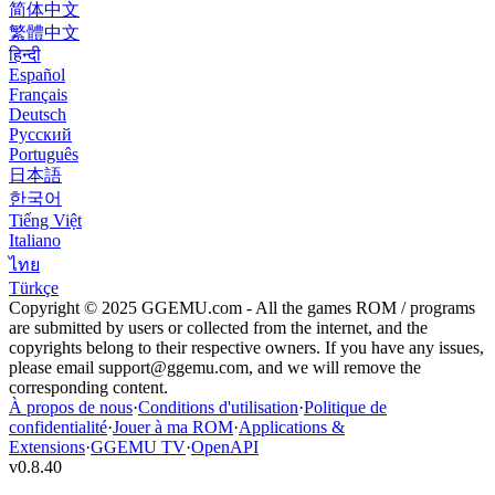
简体中文
繁體中文
हिन्दी
Español
Français
Deutsch
Русский
Português
日本語
한국어
Tiếng Việt
Italiano
ไทย
Türkçe
Copyright © 2025 GGEMU.com - All the games ROM / programs
are submitted by users or collected from the internet, and the
copyrights belong to their respective owners. If you have any issues,
please email
support@ggemu.com
, and we will remove the
corresponding content.
À propos de nous
·
Conditions d'utilisation
·
Politique de
confidentialité
·
Jouer à ma ROM
·
Applications &
Extensions
·
GGEMU TV
·
OpenAPI
v
0.8.40