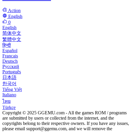
Action
English
0
English
简体中文
繁體中文
हिन्दी
Español
Français
Deutsch
Русский
Português
日本語
한국어
Tiếng Việt
Italiano
ไทย
Türkçe
Copyright © 2025 GGEMU.com - All the games ROM / programs
are submitted by users or collected from the internet, and the
copyrights belong to their respective owners. If you have any issues,
please email
support@ggemu.com
, and we will remove the