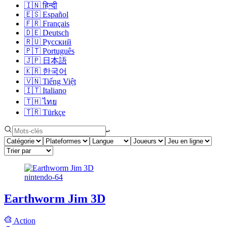
🇮🇳
हिन्दी
🇪🇸
Español
🇫🇷
Français
🇩🇪
Deutsch
🇷🇺
Русский
🇵🇹
Português
🇯🇵
日本語
🇰🇷
한국어
🇻🇳
Tiếng Việt
🇮🇹
Italiano
🇹🇭
ไทย
🇹🇷
Türkçe
↩︎
nintendo-64
Earthworm Jim 3D
Action