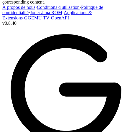
corresponding content.
À propos de nous
·
Conditions d'utilisation
·
Politique de
confidentialité
·
Jouer à ma ROM
·
Applications &
Extensions
·
GGEMU TV
·
OpenAPI
v
0.8.40