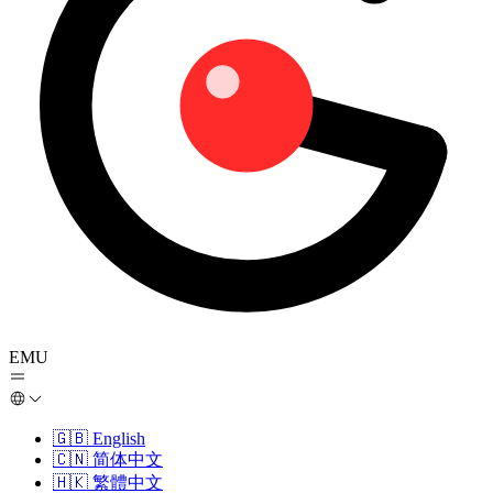
EMU
🇬🇧
English
🇨🇳
简体中文
🇭🇰
繁體中文