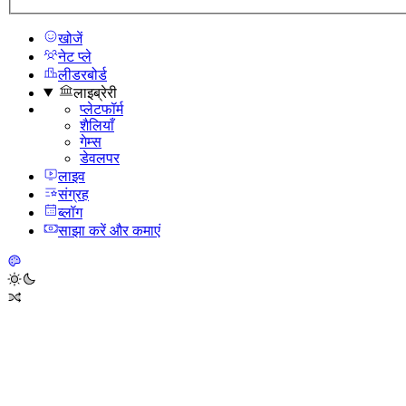
खोजें
नेट प्ले
लीडरबोर्ड
लाइब्रेरी
प्लेटफॉर्म
शैलियाँ
गेम्स
डेवलपर
लाइव
संग्रह
ब्लॉग
साझा करें और कमाएं