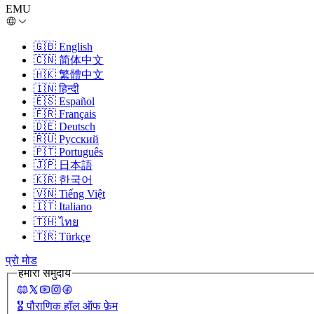
EMU
🇬🇧
English
🇨🇳
简体中文
🇭🇰
繁體中文
🇮🇳
हिन्दी
🇪🇸
Español
🇫🇷
Français
🇩🇪
Deutsch
🇷🇺
Русский
🇵🇹
Português
🇯🇵
日本語
🇰🇷
한국어
🇻🇳
Tiếng Việt
🇮🇹
Italiano
🇹🇭
ไทย
🇹🇷
Türkçe
प्रो मोड
हमारा समुदाय
🎖️
पौराणिक हॉल ऑफ फ़ेम