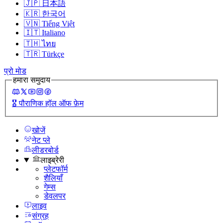
🇯🇵
日本語
🇰🇷
한국어
🇻🇳
Tiếng Việt
🇮🇹
Italiano
🇹🇭
ไทย
🇹🇷
Türkçe
प्रो मोड
हमारा समुदाय
🎖️
पौराणिक हॉल ऑफ फ़ेम
खोजें
नेट प्ले
लीडरबोर्ड
लाइब्रेरी
प्लेटफॉर्म
शैलियाँ
गेम्स
डेवलपर
लाइव
संग्रह