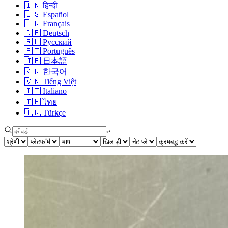
🇮🇳
हिन्दी
🇪🇸
Español
🇫🇷
Français
🇩🇪
Deutsch
🇷🇺
Русский
🇵🇹
Português
🇯🇵
日本語
🇰🇷
한국어
🇻🇳
Tiếng Việt
🇮🇹
Italiano
🇹🇭
ไทย
🇹🇷
Türkçe
↩︎