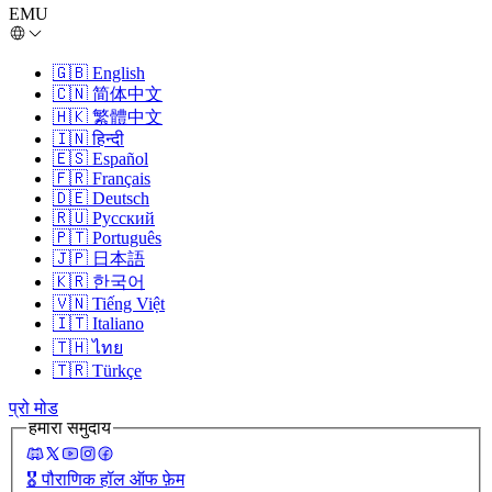
EMU
🇬🇧
English
🇨🇳
简体中文
🇭🇰
繁體中文
🇮🇳
हिन्दी
🇪🇸
Español
🇫🇷
Français
🇩🇪
Deutsch
🇷🇺
Русский
🇵🇹
Português
🇯🇵
日本語
🇰🇷
한국어
🇻🇳
Tiếng Việt
🇮🇹
Italiano
🇹🇭
ไทย
🇹🇷
Türkçe
प्रो मोड
हमारा समुदाय
🎖️
पौराणिक हॉल ऑफ फ़ेम