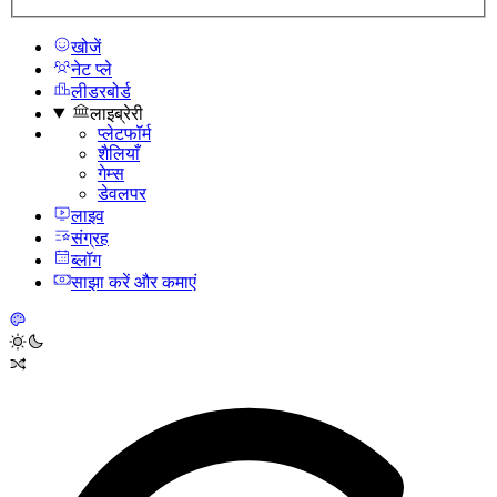
खोजें
नेट प्ले
लीडरबोर्ड
लाइब्रेरी
प्लेटफॉर्म
शैलियाँ
गेम्स
डेवलपर
लाइव
संग्रह
ब्लॉग
साझा करें और कमाएं