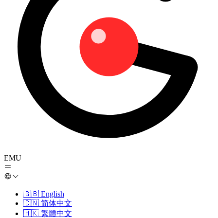
EMU
🇬🇧
English
🇨🇳
简体中文
🇭🇰
繁體中文