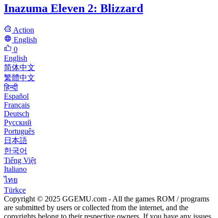
Inazuma Eleven 2: Blizzard
Action
English
0
English
简体中文
繁體中文
हिन्दी
Español
Français
Deutsch
Русский
Português
日本語
한국어
Tiếng Việt
Italiano
ไทย
Türkçe
Copyright © 2025 GGEMU.com - All the games ROM / programs
are submitted by users or collected from the internet, and the
copyrights belong to their respective owners. If you have any issues,