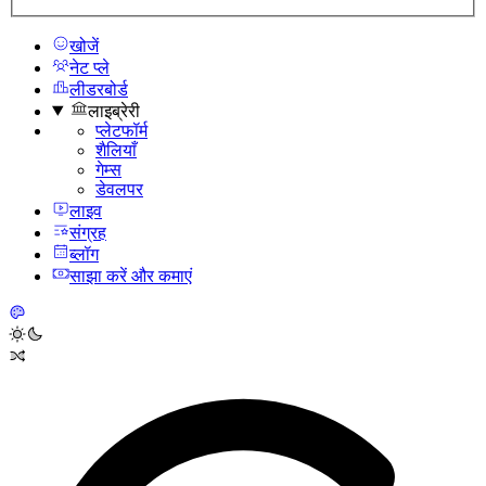
खोजें
नेट प्ले
लीडरबोर्ड
लाइब्रेरी
प्लेटफॉर्म
शैलियाँ
गेम्स
डेवलपर
लाइव
संग्रह
ब्लॉग
साझा करें और कमाएं