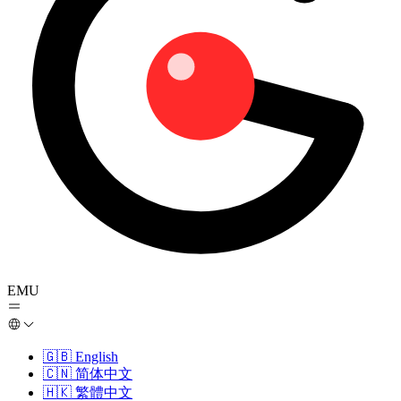
EMU
🇬🇧
English
🇨🇳
简体中文
🇭🇰
繁體中文