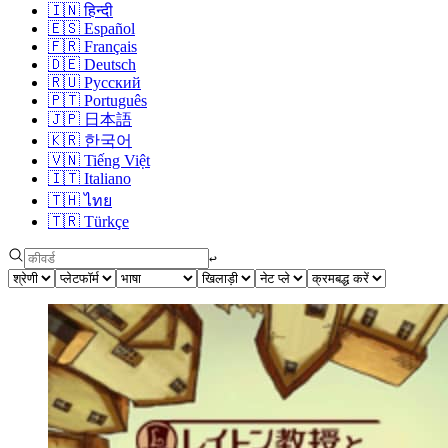
🇮🇳
हिन्दी
🇪🇸
Español
🇫🇷
Français
🇩🇪
Deutsch
🇷🇺
Русский
🇵🇹
Português
🇯🇵
日本語
🇰🇷
한국어
🇻🇳
Tiếng Việt
🇮🇹
Italiano
🇹🇭
ไทย
🇹🇷
Türkçe
↩︎