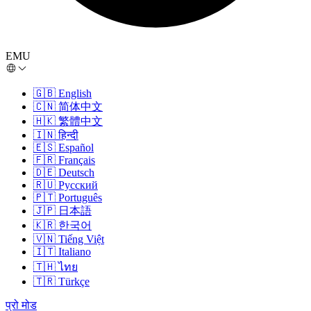
EMU
🇬🇧
English
🇨🇳
简体中文
🇭🇰
繁體中文
🇮🇳
हिन्दी
🇪🇸
Español
🇫🇷
Français
🇩🇪
Deutsch
🇷🇺
Русский
🇵🇹
Português
🇯🇵
日本語
🇰🇷
한국어
🇻🇳
Tiếng Việt
🇮🇹
Italiano
🇹🇭
ไทย
🇹🇷
Türkçe
प्रो मोड