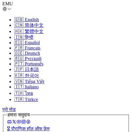
EMU
🇬🇧
English
🇨🇳
简体中文
🇭🇰
繁體中文
🇮🇳
हिन्दी
🇪🇸
Español
🇫🇷
Français
🇩🇪
Deutsch
🇷🇺
Русский
🇵🇹
Português
🇯🇵
日本語
🇰🇷
한국어
🇻🇳
Tiếng Việt
🇮🇹
Italiano
🇹🇭
ไทย
🇹🇷
Türkçe
प्रो मोड
हमारा समुदाय
🎖️
पौराणिक हॉल ऑफ फ़ेम