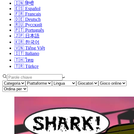
🇮🇳
हिन्दी
🇪🇸
Español
🇫🇷
Français
🇩🇪
Deutsch
🇷🇺
Русский
🇵🇹
Português
🇯🇵
日本語
🇰🇷
한국어
🇻🇳
Tiếng Việt
🇮🇹
Italiano
🇹🇭
ไทย
🇹🇷
Türkçe
↩︎