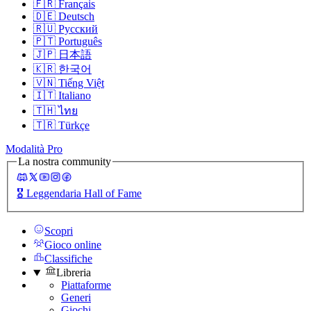
🇫🇷
Français
🇩🇪
Deutsch
🇷🇺
Русский
🇵🇹
Português
🇯🇵
日本語
🇰🇷
한국어
🇻🇳
Tiếng Việt
🇮🇹
Italiano
🇹🇭
ไทย
🇹🇷
Türkçe
Modalità Pro
La nostra community
🎖️
Leggendaria Hall of Fame
Scopri
Gioco online
Classifiche
Libreria
Piattaforme
Generi
Giochi