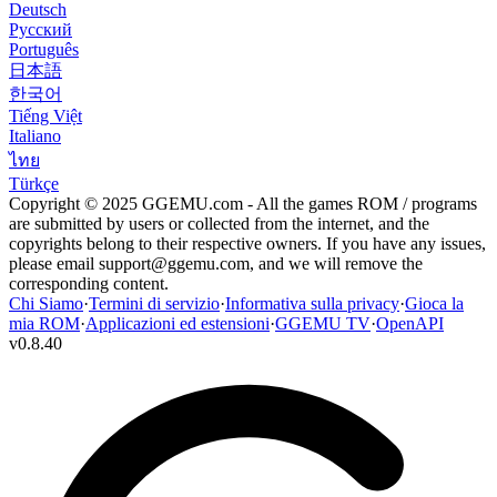
Deutsch
Русский
Português
日本語
한국어
Tiếng Việt
Italiano
ไทย
Türkçe
Copyright © 2025 GGEMU.com - All the games ROM / programs
are submitted by users or collected from the internet, and the
copyrights belong to their respective owners. If you have any issues,
please email
support@ggemu.com
, and we will remove the
corresponding content.
Chi Siamo
·
Termini di servizio
·
Informativa sulla privacy
·
Gioca la
mia ROM
·
Applicazioni ed estensioni
·
GGEMU TV
·
OpenAPI
v
0.8.40