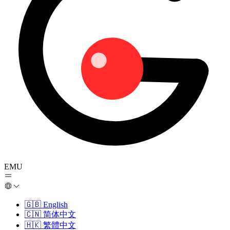
EMU
🇬🇧
English
🇨🇳
简体中文
🇭🇰
繁體中文