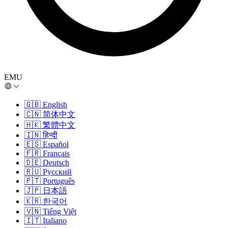
EMU
🇬🇧
English
🇨🇳
简体中文
🇭🇰
繁體中文
🇮🇳
हिन्दी
🇪🇸
Español
🇫🇷
Français
🇩🇪
Deutsch
🇷🇺
Русский
🇵🇹
Português
🇯🇵
日本語
🇰🇷
한국어
🇻🇳
Tiếng Việt
🇮🇹
Italiano