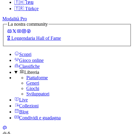
🇹🇭
ไทย
🇹🇷
Türkçe
Modalità Pro
La nostra community
🎖️
Leggendaria Hall of Fame
Scopri
Gioco online
Classifiche
Libreria
Piattaforme
Generi
Giochi
Sviluppatori
Live
Collezioni
Blog
Condividi e guadagna