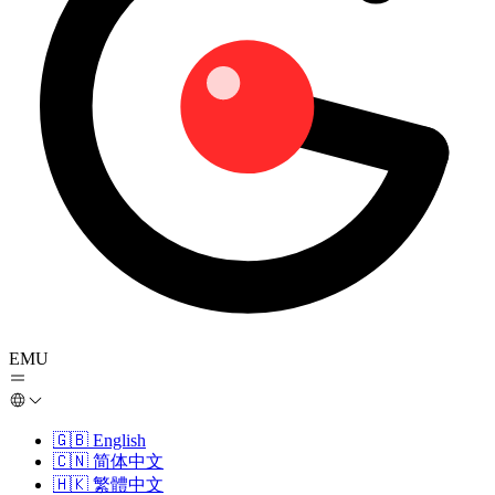
EMU
🇬🇧
English
🇨🇳
简体中文
🇭🇰
繁體中文