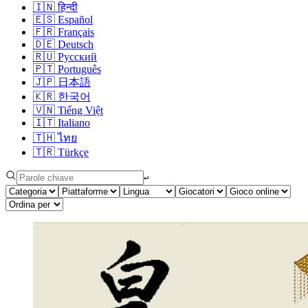
🇮🇳
हिन्दी
🇪🇸
Español
🇫🇷
Français
🇩🇪
Deutsch
🇷🇺
Русский
🇵🇹
Português
🇯🇵
日本語
🇰🇷
한국어
🇻🇳
Tiếng Việt
🇮🇹
Italiano
🇹🇭
ไทย
🇹🇷
Türkçe
↩︎