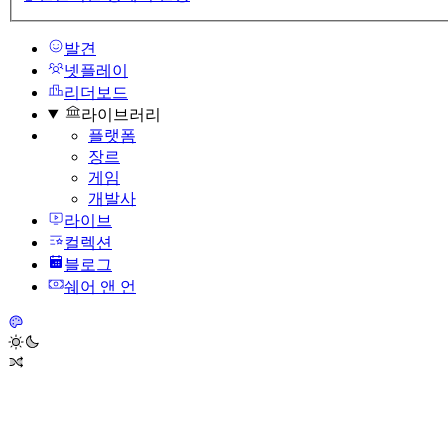
발견
넷플레이
리더보드
라이브러리
플랫폼
장르
게임
개발사
라이브
컬렉션
블로그
쉐어 앤 언