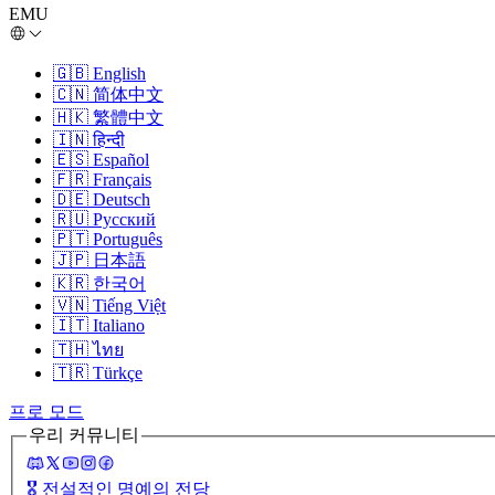
EMU
🇬🇧
English
🇨🇳
简体中文
🇭🇰
繁體中文
🇮🇳
हिन्दी
🇪🇸
Español
🇫🇷
Français
🇩🇪
Deutsch
🇷🇺
Русский
🇵🇹
Português
🇯🇵
日本語
🇰🇷
한국어
🇻🇳
Tiếng Việt
🇮🇹
Italiano
🇹🇭
ไทย
🇹🇷
Türkçe
프로 모드
우리 커뮤니티
🎖️
전설적인 명예의 전당