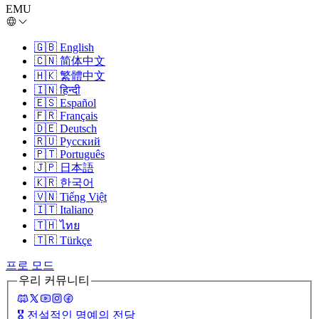
EMU
🇬🇧
English
🇨🇳
简体中文
🇭🇰
繁體中文
🇮🇳
हिन्दी
🇪🇸
Español
🇫🇷
Français
🇩🇪
Deutsch
🇷🇺
Русский
🇵🇹
Português
🇯🇵
日本語
🇰🇷
한국어
🇻🇳
Tiếng Việt
🇮🇹
Italiano
🇹🇭
ไทย
🇹🇷
Türkçe
프로 모드
우리 커뮤니티
🎖️
전설적인 명예의 전당