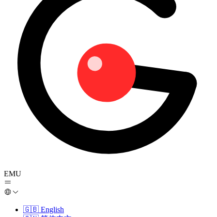
EMU
🇬🇧
English