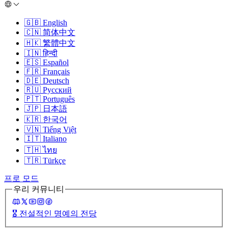
🇬🇧
English
🇨🇳
简体中文
🇭🇰
繁體中文
🇮🇳
हिन्दी
🇪🇸
Español
🇫🇷
Français
🇩🇪
Deutsch
🇷🇺
Русский
🇵🇹
Português
🇯🇵
日本語
🇰🇷
한국어
🇻🇳
Tiếng Việt
🇮🇹
Italiano
🇹🇭
ไทย
🇹🇷
Türkçe
프로 모드
우리 커뮤니티
🎖️
전설적인 명예의 전당