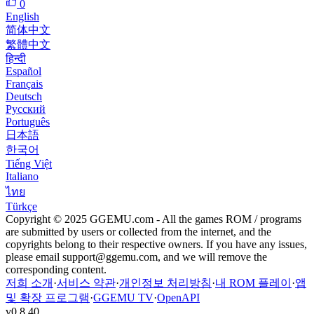
0
English
简体中文
繁體中文
हिन्दी
Español
Français
Deutsch
Русский
Português
日本語
한국어
Tiếng Việt
Italiano
ไทย
Türkçe
Copyright © 2025 GGEMU.com - All the games ROM / programs
are submitted by users or collected from the internet, and the
copyrights belong to their respective owners. If you have any issues,
please email
support@ggemu.com
, and we will remove the
corresponding content.
저희 소개
·
서비스 약관
·
개인정보 처리방침
·
내 ROM 플레이
·
앱
및 확장 프로그램
·
GGEMU TV
·
OpenAPI
v
0.8.40