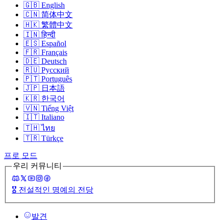
🇬🇧
English
🇨🇳
简体中文
🇭🇰
繁體中文
🇮🇳
हिन्दी
🇪🇸
Español
🇫🇷
Français
🇩🇪
Deutsch
🇷🇺
Русский
🇵🇹
Português
🇯🇵
日本語
🇰🇷
한국어
🇻🇳
Tiếng Việt
🇮🇹
Italiano
🇹🇭
ไทย
🇹🇷
Türkçe
프로 모드
우리 커뮤니티
🎖️
전설적인 명예의 전당
발견