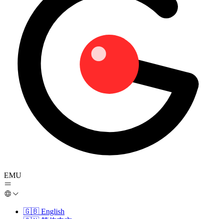
EMU
🇬🇧
English