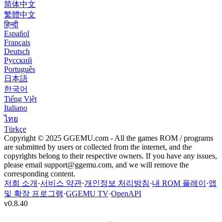
简体中文
繁體中文
हिन्दी
Español
Français
Deutsch
Русский
Português
日本語
한국어
Tiếng Việt
Italiano
ไทย
Türkçe
Copyright © 2025 GGEMU.com - All the games ROM / programs
are submitted by users or collected from the internet, and the
copyrights belong to their respective owners. If you have any issues,
please email
support@ggemu.com
, and we will remove the
corresponding content.
저희 소개
·
서비스 약관
·
개인정보 처리방침
·
내 ROM 플레이
·
앱
및 확장 프로그램
·
GGEMU TV
·
OpenAPI
v
0.8.40