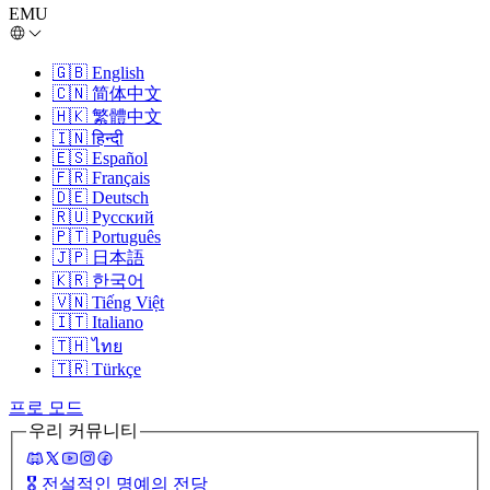
EMU
🇬🇧
English
🇨🇳
简体中文
🇭🇰
繁體中文
🇮🇳
हिन्दी
🇪🇸
Español
🇫🇷
Français
🇩🇪
Deutsch
🇷🇺
Русский
🇵🇹
Português
🇯🇵
日本語
🇰🇷
한국어
🇻🇳
Tiếng Việt
🇮🇹
Italiano
🇹🇭
ไทย
🇹🇷
Türkçe
프로 모드
우리 커뮤니티
🎖️
전설적인 명예의 전당