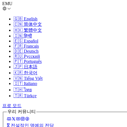
EMU
🇬🇧
English
🇨🇳
简体中文
🇭🇰
繁體中文
🇮🇳
हिन्दी
🇪🇸
Español
🇫🇷
Français
🇩🇪
Deutsch
🇷🇺
Русский
🇵🇹
Português
🇯🇵
日本語
🇰🇷
한국어
🇻🇳
Tiếng Việt
🇮🇹
Italiano
🇹🇭
ไทย
🇹🇷
Türkçe
프로 모드
우리 커뮤니티
🎖️
전설적인 명예의 전당