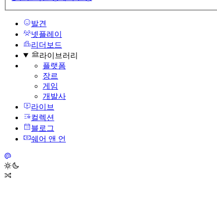
발견
넷플레이
리더보드
라이브러리
플랫폼
장르
게임
개발사
라이브
컬렉션
블로그
쉐어 앤 언