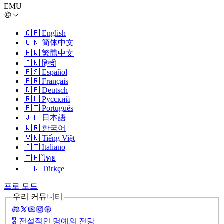
EMU
🇬🇧
English
🇨🇳
简体中文
🇭🇰
繁體中文
🇮🇳
हिन्दी
🇪🇸
Español
🇫🇷
Français
🇩🇪
Deutsch
🇷🇺
Русский
🇵🇹
Português
🇯🇵
日本語
🇰🇷
한국어
🇻🇳
Tiếng Việt
🇮🇹
Italiano
🇹🇭
ไทย
🇹🇷
Türkçe
프로 모드
우리 커뮤니티
🎖️
전설적인 명예의 전당