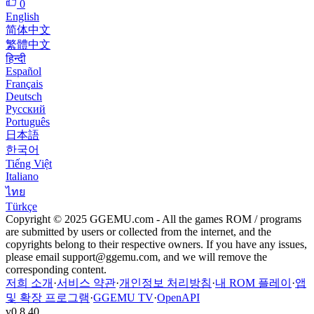
0
English
简体中文
繁體中文
हिन्दी
Español
Français
Deutsch
Русский
Português
日本語
한국어
Tiếng Việt
Italiano
ไทย
Türkçe
Copyright © 2025 GGEMU.com - All the games ROM / programs
are submitted by users or collected from the internet, and the
copyrights belong to their respective owners. If you have any issues,
please email
support@ggemu.com
, and we will remove the
corresponding content.
저희 소개
·
서비스 약관
·
개인정보 처리방침
·
내 ROM 플레이
·
앱
및 확장 프로그램
·
GGEMU TV
·
OpenAPI
v
0.8.40