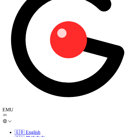
EMU
🇬🇧
English