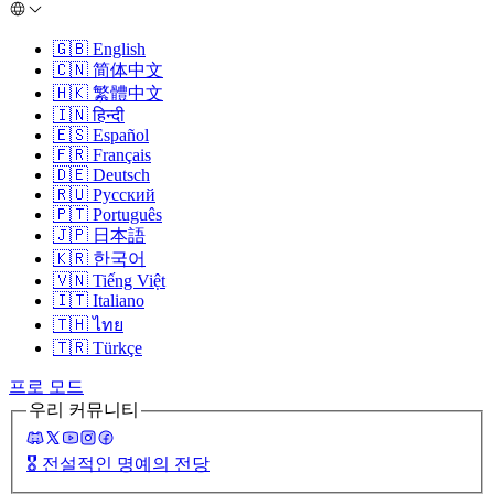
🇬🇧
English
🇨🇳
简体中文
🇭🇰
繁體中文
🇮🇳
हिन्दी
🇪🇸
Español
🇫🇷
Français
🇩🇪
Deutsch
🇷🇺
Русский
🇵🇹
Português
🇯🇵
日本語
🇰🇷
한국어
🇻🇳
Tiếng Việt
🇮🇹
Italiano
🇹🇭
ไทย
🇹🇷
Türkçe
프로 모드
우리 커뮤니티
🎖️
전설적인 명예의 전당