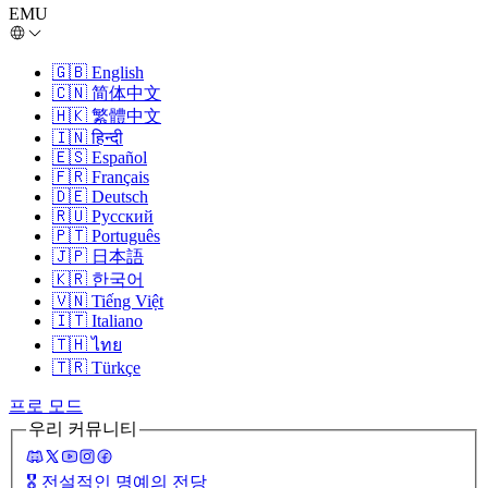
EMU
🇬🇧
English
🇨🇳
简体中文
🇭🇰
繁體中文
🇮🇳
हिन्दी
🇪🇸
Español
🇫🇷
Français
🇩🇪
Deutsch
🇷🇺
Русский
🇵🇹
Português
🇯🇵
日本語
🇰🇷
한국어
🇻🇳
Tiếng Việt
🇮🇹
Italiano
🇹🇭
ไทย
🇹🇷
Türkçe
프로 모드
우리 커뮤니티
🎖️
전설적인 명예의 전당