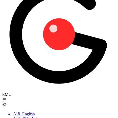
EMU
🇬🇧
English