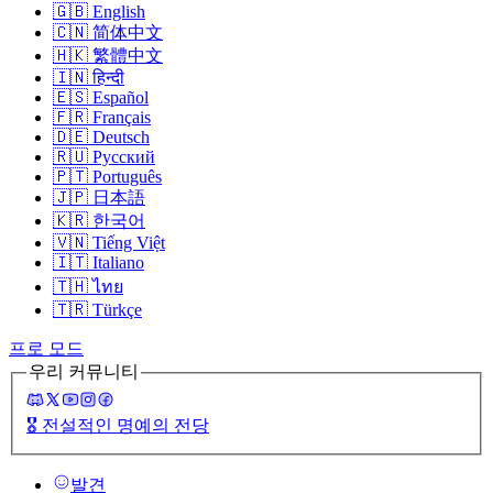
🇬🇧
English
🇨🇳
简体中文
🇭🇰
繁體中文
🇮🇳
हिन्दी
🇪🇸
Español
🇫🇷
Français
🇩🇪
Deutsch
🇷🇺
Русский
🇵🇹
Português
🇯🇵
日本語
🇰🇷
한국어
🇻🇳
Tiếng Việt
🇮🇹
Italiano
🇹🇭
ไทย
🇹🇷
Türkçe
프로 모드
우리 커뮤니티
🎖️
전설적인 명예의 전당
발견