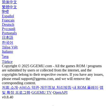
简体中文
繁體中文
हिन्दी
Español
Français
Deutsch
Русский
Português
日本語
한국어
Tiếng Việt
Italiano
ไทย
Türkçe
Copyright © 2025 GGEMU.com - All the games ROM / programs
are submitted by users or collected from the internet, and the
copyrights belong to their respective owners. If you have any issues,
please email
support@ggemu.com
, and we will remove the
corresponding content.
저희 소개
·
서비스 약관
·
개인정보 처리방침
·
내 ROM 플레이
·
앱
및 확장 프로그램
·
GGEMU TV
·
OpenAPI
v
0.8.40