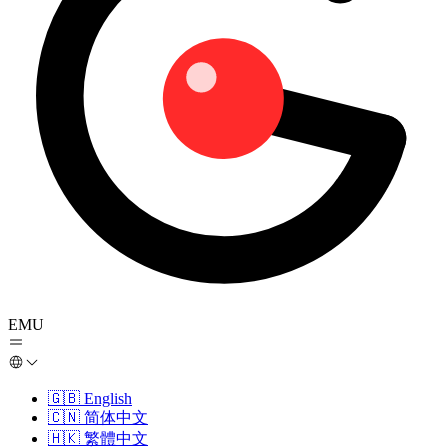
EMU
🇬🇧
English
🇨🇳
简体中文
🇭🇰
繁體中文