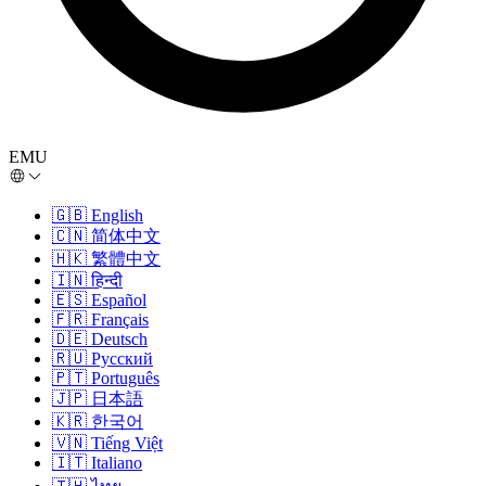
EMU
🇬🇧
English
🇨🇳
简体中文
🇭🇰
繁體中文
🇮🇳
हिन्दी
🇪🇸
Español
🇫🇷
Français
🇩🇪
Deutsch
🇷🇺
Русский
🇵🇹
Português
🇯🇵
日本語
🇰🇷
한국어
🇻🇳
Tiếng Việt
🇮🇹
Italiano