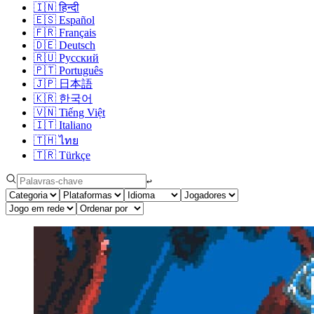
🇮🇳
हिन्दी
🇪🇸
Español
🇫🇷
Français
🇩🇪
Deutsch
🇷🇺
Русский
🇵🇹
Português
🇯🇵
日本語
🇰🇷
한국어
🇻🇳
Tiếng Việt
🇮🇹
Italiano
🇹🇭
ไทย
🇹🇷
Türkçe
↩︎