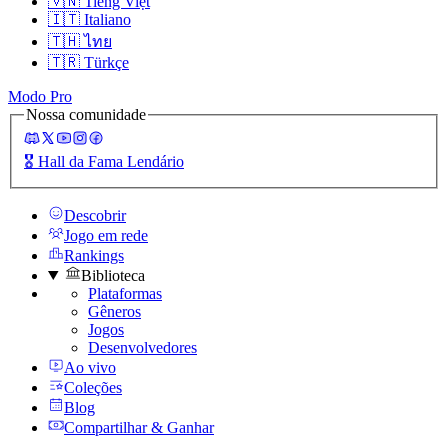
🇻🇳
Tiếng Việt
🇮🇹
Italiano
🇹🇭
ไทย
🇹🇷
Türkçe
Modo Pro
Nossa comunidade
🎖️
Hall da Fama Lendário
Descobrir
Jogo em rede
Rankings
Biblioteca
Plataformas
Gêneros
Jogos
Desenvolvedores
Ao vivo
Coleções
Blog
Compartilhar & Ganhar