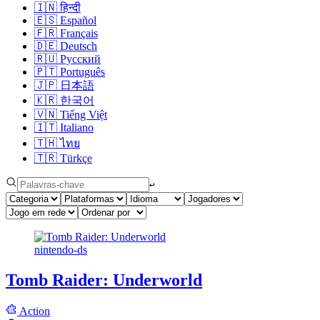
🇮🇳
हिन्दी
🇪🇸
Español
🇫🇷
Français
🇩🇪
Deutsch
🇷🇺
Русский
🇵🇹
Português
🇯🇵
日本語
🇰🇷
한국어
🇻🇳
Tiếng Việt
🇮🇹
Italiano
🇹🇭
ไทย
🇹🇷
Türkçe
↩︎
nintendo-ds
Tomb Raider: Underworld
Action