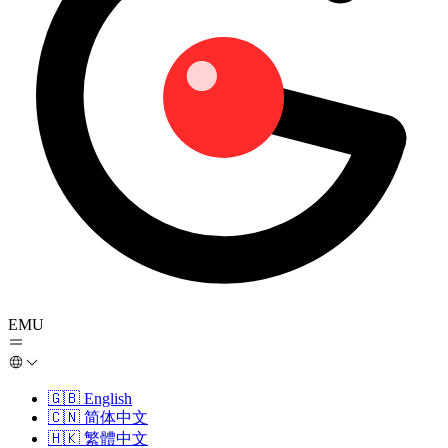
EMU
🇬🇧
English
🇨🇳
简体中文
🇭🇰
繁體中文