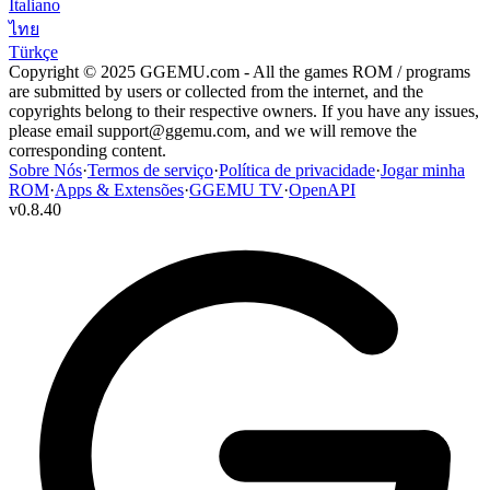
Italiano
ไทย
Türkçe
Copyright © 2025 GGEMU.com - All the games ROM / programs
are submitted by users or collected from the internet, and the
copyrights belong to their respective owners. If you have any issues,
please email
support@ggemu.com
, and we will remove the
corresponding content.
Sobre Nós
·
Termos de serviço
·
Política de privacidade
·
Jogar minha
ROM
·
Apps & Extensões
·
GGEMU TV
·
OpenAPI
v
0.8.40