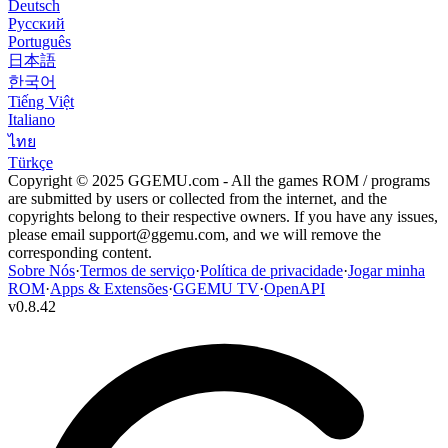
Deutsch
Русский
Português
日本語
한국어
Tiếng Việt
Italiano
ไทย
Türkçe
Copyright © 2025 GGEMU.com - All the games ROM / programs
are submitted by users or collected from the internet, and the
copyrights belong to their respective owners. If you have any issues,
please email
support@ggemu.com
, and we will remove the
corresponding content.
Sobre Nós
·
Termos de serviço
·
Política de privacidade
·
Jogar minha
ROM
·
Apps & Extensões
·
GGEMU TV
·
OpenAPI
v
0.8.42