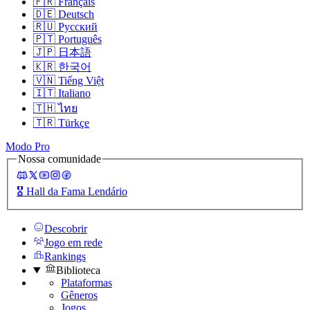
🇫🇷
Français
🇩🇪
Deutsch
🇷🇺
Русский
🇵🇹
Português
🇯🇵
日本語
🇰🇷
한국어
🇻🇳
Tiếng Việt
🇮🇹
Italiano
🇹🇭
ไทย
🇹🇷
Türkçe
Modo Pro
Nossa comunidade
🎖️
Hall da Fama Lendário
Descobrir
Jogo em rede
Rankings
Biblioteca
Plataformas
Gêneros
Jogos