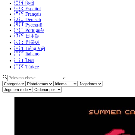
🇮🇳
हिन्दी
🇪🇸
Español
🇫🇷
Français
🇩🇪
Deutsch
🇷🇺
Русский
🇵🇹
Português
🇯🇵
日本語
🇰🇷
한국어
🇻🇳
Tiếng Việt
🇮🇹
Italiano
🇹🇭
ไทย
🇹🇷
Türkçe
↩︎