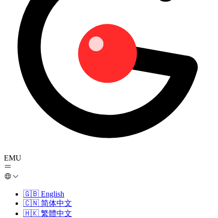
EMU
🇬🇧
English
🇨🇳
简体中文
🇭🇰
繁體中文