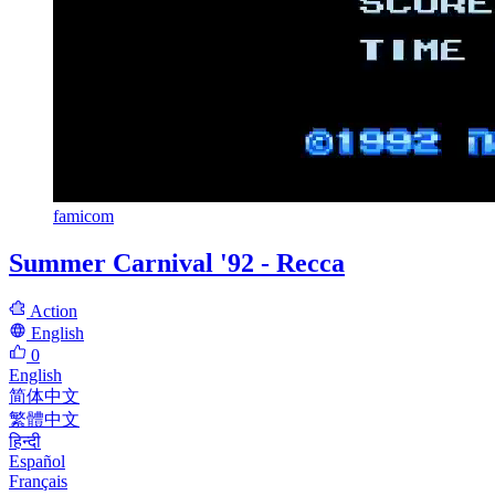
famicom
Summer Carnival '92 - Recca
Action
English
0
English
简体中文
繁體中文
हिन्दी
Español
Français