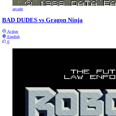
arcade
BAD DUDES vs Gragon Ninja
Action
English
0