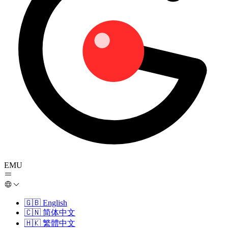
EMU
🇬🇧
English
🇨🇳
简体中文
🇭🇰
繁體中文