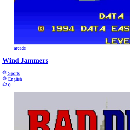
arcade
Wind Jammers
Sports
English
0