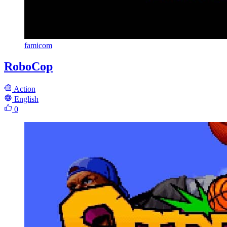
famicom
RoboCop
Action
English
0