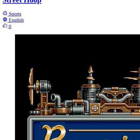
Street Hoop
Sports
English
0