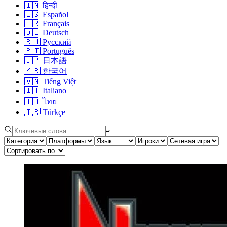
🇮🇳
हिन्दी
🇪🇸
Español
🇫🇷
Français
🇩🇪
Deutsch
🇷🇺
Русский
🇵🇹
Português
🇯🇵
日本語
🇰🇷
한국어
🇻🇳
Tiếng Việt
🇮🇹
Italiano
🇹🇭
ไทย
🇹🇷
Türkçe
↩︎