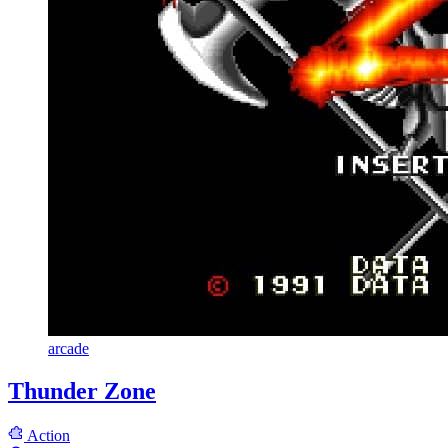
arcade
Thunder Zone
Action