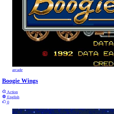
arcade
Boogie Wings
Action
English
0