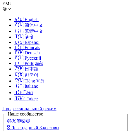
EMU
🇬🇧
English
🇨🇳
简体中文
🇭🇰
繁體中文
🇮🇳
हिन्दी
🇪🇸
Español
🇫🇷
Français
🇩🇪
Deutsch
🇷🇺
Русский
🇵🇹
Português
🇯🇵
日本語
🇰🇷
한국어
🇻🇳
Tiếng Việt
🇮🇹
Italiano
🇹🇭
ไทย
🇹🇷
Türkçe
Профессиональный режим
Наше сообщество
🎖️
Легендарный Зал славы