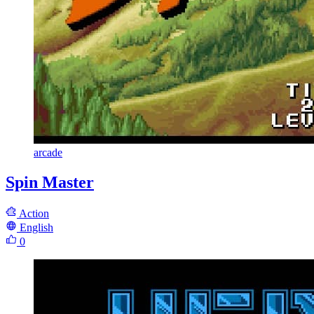
arcade
Spin Master
Action
English
0