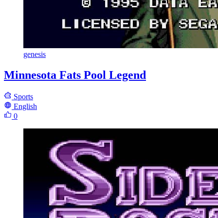
genesis
Minnesota Fats Pool Legend
Sports
English
0