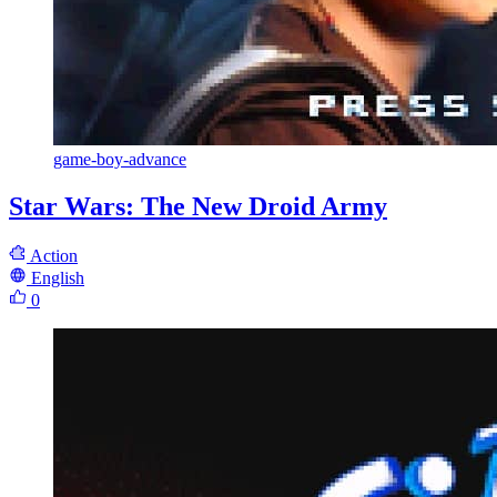
game-boy-advance
Star Wars: The New Droid Army
Action
English
0