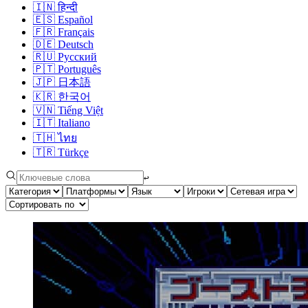
🇮🇳
हिन्दी
🇪🇸
Español
🇫🇷
Français
🇩🇪
Deutsch
🇷🇺
Русский
🇵🇹
Português
🇯🇵
日本語
🇰🇷
한국어
🇻🇳
Tiếng Việt
🇮🇹
Italiano
🇹🇭
ไทย
🇹🇷
Türkçe
↩︎