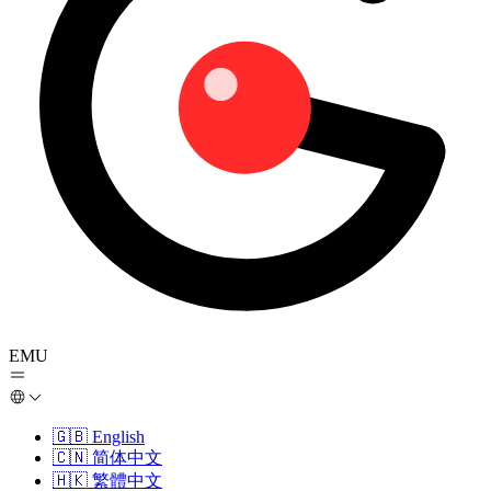
EMU
🇬🇧
English
🇨🇳
简体中文
🇭🇰
繁體中文