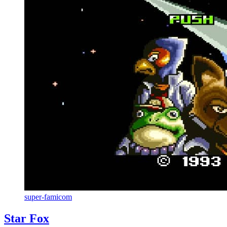
super-famicom
Star Fox