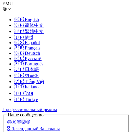
EMU
🇬🇧
English
🇨🇳
简体中文
🇭🇰
繁體中文
🇮🇳
हिन्दी
🇪🇸
Español
🇫🇷
Français
🇩🇪
Deutsch
🇷🇺
Русский
🇵🇹
Português
🇯🇵
日本語
🇰🇷
한국어
🇻🇳
Tiếng Việt
🇮🇹
Italiano
🇹🇭
ไทย
🇹🇷
Türkçe
Профессиональный режим
Наше сообщество
🎖️
Легендарный Зал славы