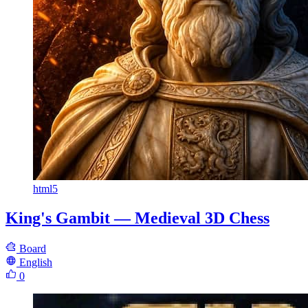
html5
King's Gambit — Medieval 3D Chess
Board
English
0