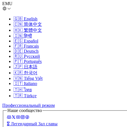
EMU
🇬🇧
English
🇨🇳
简体中文
🇭🇰
繁體中文
🇮🇳
हिन्दी
🇪🇸
Español
🇫🇷
Français
🇩🇪
Deutsch
🇷🇺
Русский
🇵🇹
Português
🇯🇵
日本語
🇰🇷
한국어
🇻🇳
Tiếng Việt
🇮🇹
Italiano
🇹🇭
ไทย
🇹🇷
Türkçe
Профессиональный режим
Наше сообщество
🎖️
Легендарный Зал славы