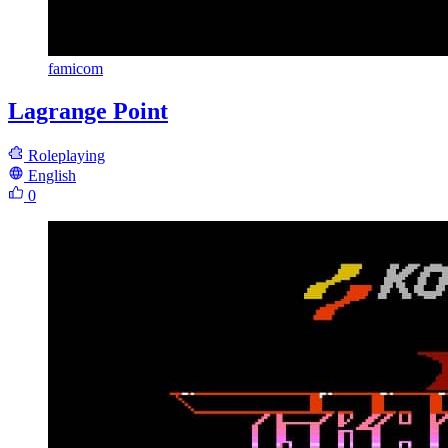
famicom
Lagrange Point
Roleplaying
English
0