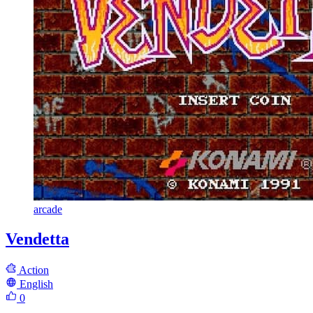
arcade
Vendetta
Action
English
0