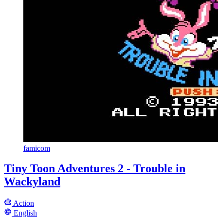
famicom
Tiny Toon Adventures 2 - Trouble in
Wackyland
Action
English