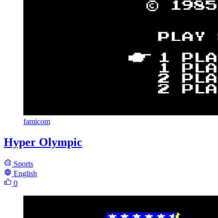
famicom
Hyper Olympic
Sports
English
0