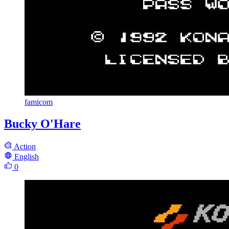
famicom
Bucky O'Hare
Action
English
0