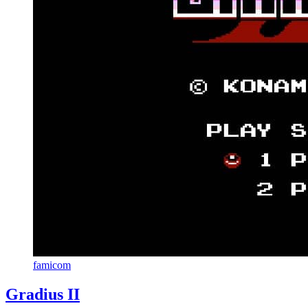
famicom
Gradius II