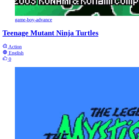
game-boy-advance
Teenage Mutant Ninja Turtles
Action
English
0