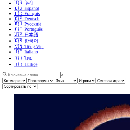
🇮🇳
हिन्दी
🇪🇸
Español
🇫🇷
Français
🇩🇪
Deutsch
🇷🇺
Русский
🇵🇹
Português
🇯🇵
日本語
🇰🇷
한국어
🇻🇳
Tiếng Việt
🇮🇹
Italiano
🇹🇭
ไทย
🇹🇷
Türkçe
↩︎