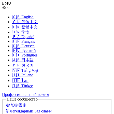
EMU
🇬🇧
English
🇨🇳
简体中文
🇭🇰
繁體中文
🇮🇳
हिन्दी
🇪🇸
Español
🇫🇷
Français
🇩🇪
Deutsch
🇷🇺
Русский
🇵🇹
Português
🇯🇵
日本語
🇰🇷
한국어
🇻🇳
Tiếng Việt
🇮🇹
Italiano
🇹🇭
ไทย
🇹🇷
Türkçe
Профессиональный режим
Наше сообщество
🎖️
Легендарный Зал славы