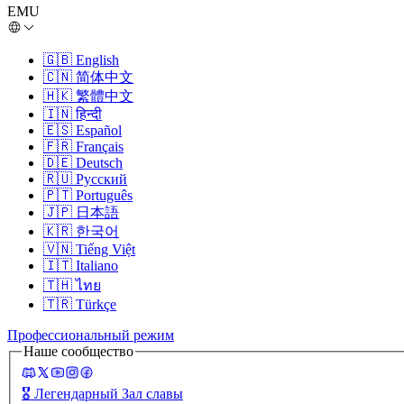
EMU
🇬🇧
English
🇨🇳
简体中文
🇭🇰
繁體中文
🇮🇳
हिन्दी
🇪🇸
Español
🇫🇷
Français
🇩🇪
Deutsch
🇷🇺
Русский
🇵🇹
Português
🇯🇵
日本語
🇰🇷
한국어
🇻🇳
Tiếng Việt
🇮🇹
Italiano
🇹🇭
ไทย
🇹🇷
Türkçe
Профессиональный режим
Наше сообщество
🎖️
Легендарный Зал славы