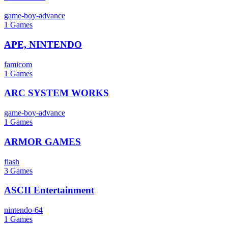
game-boy-advance
1
Games
APE, NINTENDO
famicom
1
Games
ARC SYSTEM WORKS
game-boy-advance
1
Games
ARMOR GAMES
flash
3
Games
ASCII Entertainment
nintendo-64
1
Games