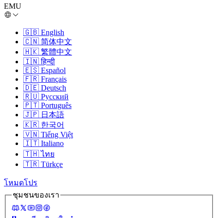
EMU
🇬🇧
English
🇨🇳
简体中文
🇭🇰
繁體中文
🇮🇳
हिन्दी
🇪🇸
Español
🇫🇷
Français
🇩🇪
Deutsch
🇷🇺
Русский
🇵🇹
Português
🇯🇵
日本語
🇰🇷
한국어
🇻🇳
Tiếng Việt
🇮🇹
Italiano
🇹🇭
ไทย
🇹🇷
Türkçe
โหมดโปร
ชุมชนของเรา