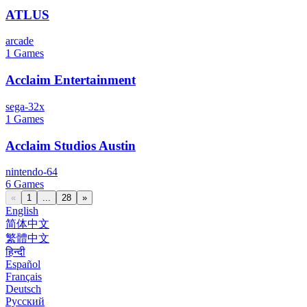
ATLUS
arcade
1
Games
Acclaim Entertainment
sega-32x
1
Games
Acclaim Studios Austin
nintendo-64
6
Games
«
1
...
28
»
English
简体中文
繁體中文
हिन्दी
Español
Français
Deutsch
Русский