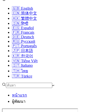
🇬🇧
English
🇨🇳
简体中文
🇭🇰
繁體中文
🇮🇳
हिन्दी
🇪🇸
Español
🇫🇷
Français
🇩🇪
Deutsch
🇷🇺
Русский
🇵🇹
Português
🇯🇵
日本語
🇰🇷
한국어
🇻🇳
Tiếng Việt
🇮🇹
Italiano
🇹🇭
ไทย
🇹🇷
Türkçe
↩︎
หน้าแรก
ผู้พัฒนา