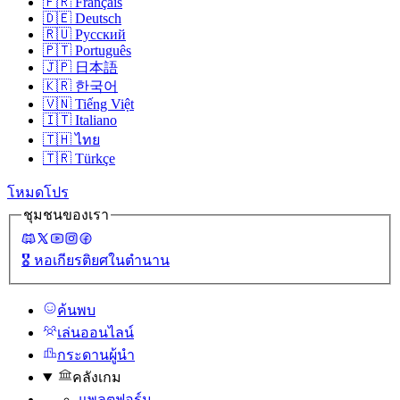
🇫🇷
Français
🇩🇪
Deutsch
🇷🇺
Русский
🇵🇹
Português
🇯🇵
日本語
🇰🇷
한국어
🇻🇳
Tiếng Việt
🇮🇹
Italiano
🇹🇭
ไทย
🇹🇷
Türkçe
โหมดโปร
ชุมชนของเรา
🎖️
หอเกียรติยศในตํานาน
ค้นพบ
เล่นออนไลน์
กระดานผู้นํา
คลังเกม
แพลตฟอร์ม