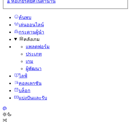
🎖️
หอเกียรติยศในตํานาน
ค้นพบ
เล่นออนไลน์
กระดานผู้นํา
คลังเกม
แพลตฟอร์ม
ประเภท
เกม
ผู้พัฒนา
ไลฟ์
คอลเลกชัน
บล็อก
แบ่งปันและรับ