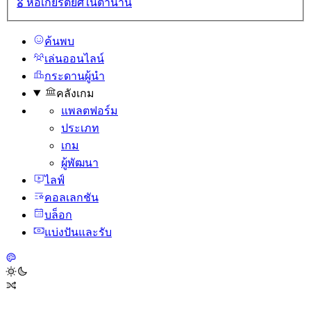
🎖️
หอเกียรติยศในตํานาน
ค้นพบ
เล่นออนไลน์
กระดานผู้นํา
คลังเกม
แพลตฟอร์ม
ประเภท
เกม
ผู้พัฒนา
ไลฟ์
คอลเลกชัน
บล็อก
แบ่งปันและรับ