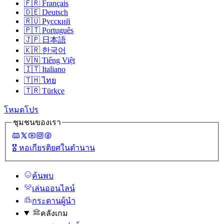
🇫🇷
Français
🇩🇪
Deutsch
🇷🇺
Русский
🇵🇹
Português
🇯🇵
日本語
🇰🇷
한국어
🇻🇳
Tiếng Việt
🇮🇹
Italiano
🇹🇭
ไทย
🇹🇷
Türkçe
โหมดโปร
ชุมชนของเรา
🎖️
หอเกียรติยศในตํานาน
ค้นพบ
เล่นออนไลน์
กระดานผู้นํา
คลังเกม