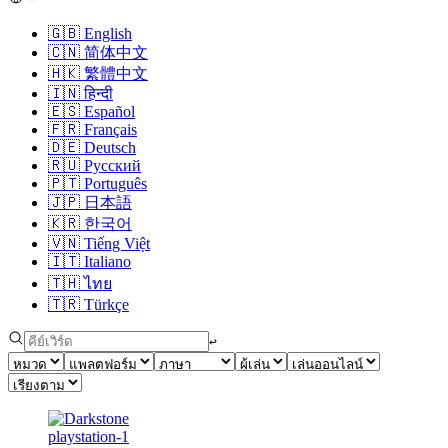
🇬🇧
English
🇨🇳
简体中文
🇭🇰
繁體中文
🇮🇳
हिन्दी
🇪🇸
Español
🇫🇷
Français
🇩🇪
Deutsch
🇷🇺
Русский
🇵🇹
Português
🇯🇵
日本語
🇰🇷
한국어
🇻🇳
Tiếng Việt
🇮🇹
Italiano
🇹🇭
ไทย
🇹🇷
Türkçe
↩︎
playstation-1