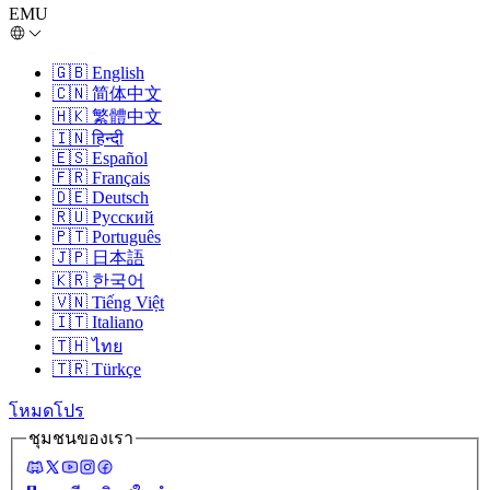
EMU
🇬🇧
English
🇨🇳
简体中文
🇭🇰
繁體中文
🇮🇳
हिन्दी
🇪🇸
Español
🇫🇷
Français
🇩🇪
Deutsch
🇷🇺
Русский
🇵🇹
Português
🇯🇵
日本語
🇰🇷
한국어
🇻🇳
Tiếng Việt
🇮🇹
Italiano
🇹🇭
ไทย
🇹🇷
Türkçe
โหมดโปร
ชุมชนของเรา