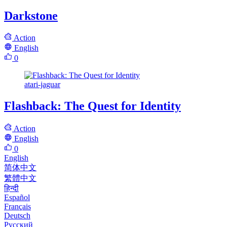
Darkstone
Action
English
0
atari-jaguar
Flashback: The Quest for Identity
Action
English
0
English
简体中文
繁體中文
हिन्दी
Español
Français
Deutsch
Русский